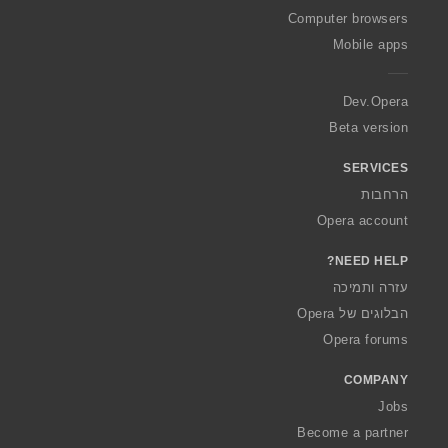
O
Computer browsers
p
Mobile apps
e
r
a
Dev.Opera
Beta version
SERVICES
הרחבות
Opera account
NEED HELP?
עזרה ותמיכה
הבלוגים של Opera
Opera forums
COMPANY
Jobs
Become a partner