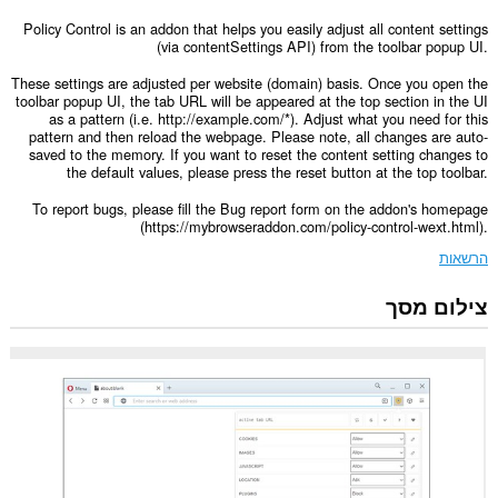
Policy Control is an addon that helps you easily adjust all content settings
(via contentSettings API) from the toolbar popup UI.
These settings are adjusted per website (domain) basis. Once you open the
toolbar popup UI, the tab URL will be appeared at the top section in the UI
as a pattern (i.e. http://example.com/*). Adjust what you need for this
pattern and then reload the webpage. Please note, all changes are auto-
saved to the memory. If you want to reset the content setting changes to
the default values, please press the reset button at the top toolbar.
To report bugs, please fill the Bug report form on the addon's homepage
(https://mybrowseraddon.com/policy-control-wext.html).
הרשאות
צילום מסך
הרחבה
זו
יכולה
להשפיע
על
הגדרות
שמציינות
האם
אתרי
אינטרנט
יכולים