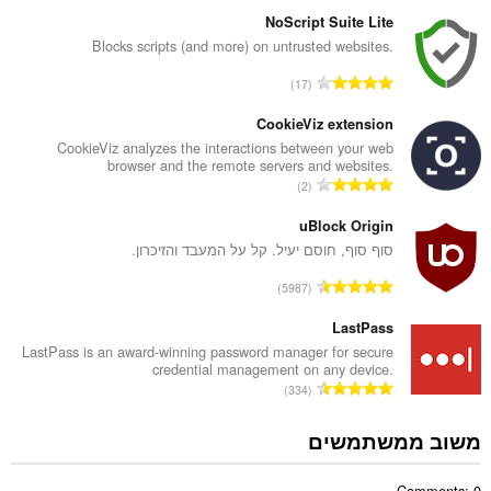
ס
פ
NoScript Suite Lite
ר
Blocks scripts (and more) on untrusted websites.
ד
מ
17
י
ס
ר
פ
CookieViz extension
ו
ר
CookieViz analyzes the interactions between your web
ג
browser and the remote servers and websites.
ד
י
מ
2
י
ם
ס
ר
:
פ
uBlock Origin
ו
ר
סוף סוף, חוסם יעיל. קל על המעבד והזיכרון.
ג
ד
י
מ
5987
י
ם
ס
ר
:
פ
LastPass
ו
ר
LastPass is an award-winning password manager for secure
ג
credential management on any device.
ד
י
מ
334
י
ם
ס
ר
:
פ
משוב ממשתמשים
ו
ר
ג
ד
י
Comments: 0