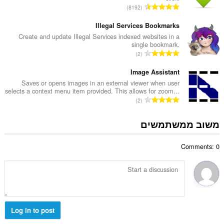
י
מ
8192
י
ם
ס
ר
:
פ
Illegal Services Bookmarks
ו
ר
Create and update Illegal Services indexed websites in a
ג
single bookmark.
ד
י
מ
2
י
ם
ס
ר
:
פ
Image Assistant
ו
ר
Saves or opens images in an external viewer when user
ג
selects a context menu item provided. This allows for zoom...
ד
י
מ
2
י
ם
ס
ר
:
פ
משוב ממשתמשים
ו
ר
ג
ד
י
Comments: 0
י
ם
ר
:
ו
ג
י
ם
:
Log in to post