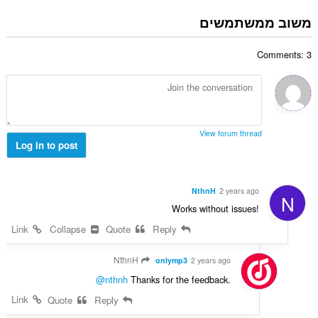
ס
ר
:
פ
משוב ממשתמשים
ו
ר
ג
ד
י
Comments: 3
י
ם
ר
:
ו
ג
י
ם
View forum thread
:
Log in to post
NthnH
2 years ago
N
Works without issues!
Link
Collapse
Quote
Reply
NthnH
onlymp3
2 years ago
@nthnh
Thanks for the feedback.
Link
Quote
Reply