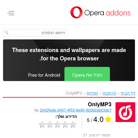
לג
תוכן
עיקרי
These extensions and wallpapers are made
.
for the
Opera browser
הורד את Opera
Free for Android
דף הבית
הרחבות
הורדות
OnlyMP3‎
OnlyMP3
by
2042fede-2407-4f53-8e90-92d92abc3ab7
4.0
הדירוג שלך
/ 5
מספר דירוגים:
21