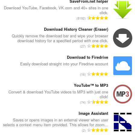
SaveFrom.net helper
Download YouTube, Facebook, VK.com and 40+ sites in one
click.
מ
8192
ס
פ
Download History Cleaner (Eraser)
ר
Quickly remove the download bar and wipe your browser
download history for a specified period with one click.
ד
מ
27
י
ס
ר
פ
Download to Firedrive
ו
ר
Easily download straight into your Firedrive account
ג
ד
י
מ
16
י
ם
ס
ר
:
פ
YouTube™ to MP3
ו
ר
Convert & download YouTube videos to MP3 with just one
ג
click!
ד
י
מ
74
י
ם
ס
ר
:
פ
Image Assistant
ו
ר
Saves or opens images in an external viewer when user
ג
selects a context menu item provided. This allows for zoom...
ד
י
מ
2
י
ם