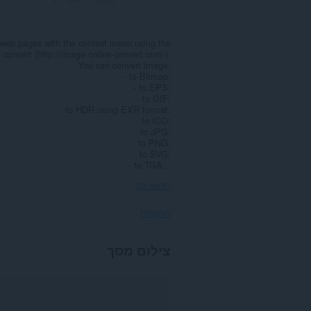
n web pages with the context menu using the
e convert (http://image.online-convert.com/).
You can convert image:
- to Bitmap;
- to EPS;
- to GIF;
- to HDR using EXR format;
- to ICO;
- to JPG;
- to PNG;
- to SVG;
- to TGA...
הראה עוד
הרשאות
הרחבה
צילום מסך
זו
יכולה
לגשת
למידע
שלך
בכל