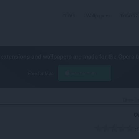
הרחבות
Wallpapers
פיתוח
extensions and wallpapers are made for the
Opera 
הורד את Opera
Free for Mac
Online I
O
ך