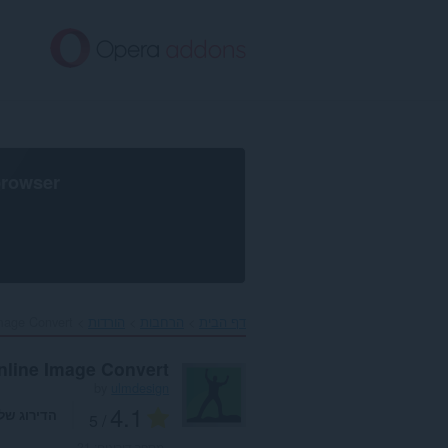
לג
תוכן
עיקרי
browser
דף הבית
הרחבות
הורדות
mage Convert‎
nline Image Convert
by
ulmdesign
4.1
הדירוג של
/ 5
מספר דירוגים:
21