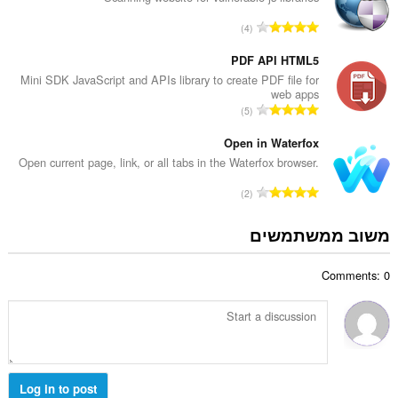
ג
ד
י
מ
4
י
ם
ס
ר
:
פ
PDF API HTML5
ו
ר
Mini SDK JavaScript and APIs library to create PDF file for
ג
web apps
ד
י
מ
5
י
ם
ס
ר
:
פ
Open in Waterfox
ו
ר
Open current page, link, or all tabs in the Waterfox browser.
ג
ד
י
מ
2
י
ם
ס
ר
:
פ
משוב ממשתמשים
ו
ר
ג
ד
י
Comments: 0
י
ם
ר
:
ו
ג
י
ם
:
Log in to post