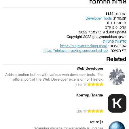
אודות ההרחבה
הורדות
1134
קטגוריה
Developer Tools
גרסה
0.1.1
גודל
5.0 ק"ב
Last update
9 בדצמבר 2022
רשיון
Copyright 2022 ghayyoorabbas
מדיניות פרטיות
אתר שירות
https://ninjavantracking.com/
דף תמיכה
https://ninjavantracking.com/contact-us/
Related
Web Developer
Adds a toolbar button with various web developer tools. The
official port of the Web Developer extension for Firefox.
מ
114
ס
פ
Контур.Плагин
ר
ד
מ
25
י
ס
ר
פ
retire.js
ו
ר
Scanning website for vulnerable js libraries