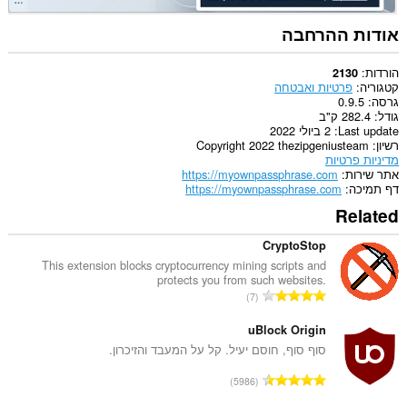
אודות ההרחבה
הורדות
2130
קטגוריה
פרטיות ואבטחה
גרסה
0.9.5
גודל
282.4 ק"ב
Last update
2 ביולי 2022
רשיון
Copyright 2022 thezipgeniusteam
מדיניות פרטיות
אתר שירות
https://myownpassphrase.com
דף תמיכה
https://myownpassphrase.com
Related
CryptoStop
This extension blocks cryptocurrency mining scripts and
protects you from such websites.
מ
7
ס
פ
uBlock Origin
ר
סוף סוף, חוסם יעיל. קל על המעבד והזיכרון.
ד
מ
5986
י
ס
ר