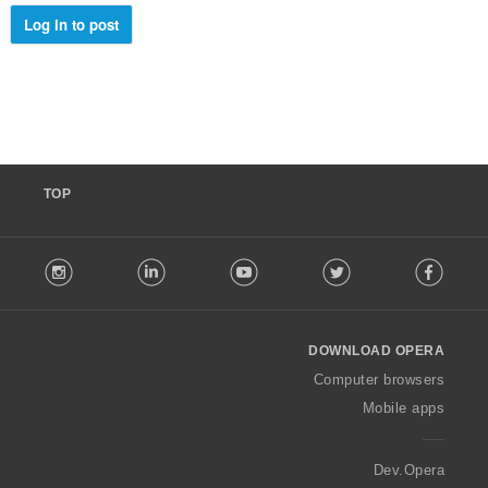
ם
:
Log in to post
TOP
F
stagram
LinkedIn
Youtube
Twitter
Facebook
o
l
l
o
DOWNLOAD OPERA
w
O
Computer browsers
p
Mobile apps
e
r
a
Dev.Opera