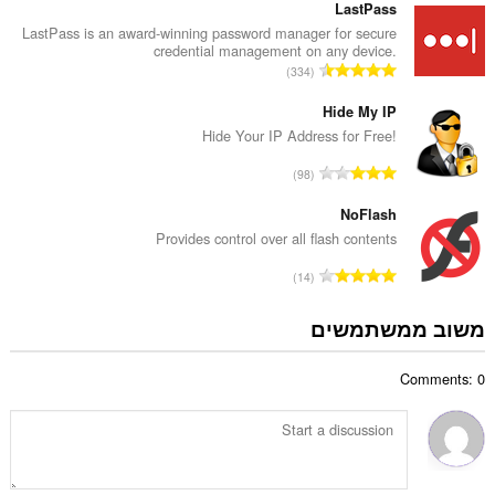
פ
LastPass
ו
ר
LastPass is an award-winning password manager for secure
ג
credential management on any device.
ד
י
מ
334
י
ם
ס
ר
:
פ
Hide My IP
ו
ר
Hide Your IP Address for Free!
ג
ד
י
מ
98
י
ם
ס
ר
:
פ
NoFlash
ו
ר
Provides control over all flash contents
ג
ד
י
מ
14
י
ם
ס
ר
:
פ
משוב ממשתמשים
ו
ר
ג
ד
י
Comments: 0
י
ם
ר
:
ו
ג
י