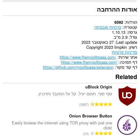
This
extension
אודות ההרחבה
can
write
data
הורדות
6592
into
קטגוריה
פרטיות ואבטחה
the
גרסה
1.10.13
clipboard.
גודל
2.9 מ"ב
Last update
27 באוקטובר 2023
ההרחבה
רשיון
Copyright 2023 limpkin
הזו
מדיניות פרטיות
תנהל
אתר שירות
https://www.themooltipass.com/
את
דף תמיכה
https://www.themooltipass.com/
ההרחבות
דף קוד מקור
https://github.com/mooltipass/extension
שלך.
Related
This
extension
uBlock Origin
can
סוף סוף, חוסם יעיל. קל על המעבד והזיכרון.
create
rich
מ
5987
notifications
ס
and
פ
display
Onion Browser Button
them
ר
Easily browse the internet using TOR proxy with just one
to
click!
ד
you
מ
23
י
in
ס