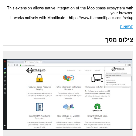
This extension allows native integration of the Mooltipass ecosystem with
your browser.
It works natively with Moolticute : https://www.themooltipass.com/setup
הרשאות
צילום מסך
הרחבה
זו
יכולה
לגשת
למידע
שלך
בכל
אתרי
האינטרנט.
הרחבה
זו
יכולה
לגשת
למידע
שלך
באתרי
אינטרנט
מסוימים.