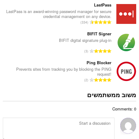
ר
the
פ
LastPass
system
ו
tray.
ר
LastPass is an award-winning password manager for secure
ג
credential management on any device.
ד
י
הרחבה
מ
334
י
ם
זו
ס
ר
יכולה
:
פ
BIFIT Signer
לגשת
ו
ר
BIFIT digital signature plug-in
ללשוניות
ג
ולפעילות
ד
י
מ
הגלישה
3
י
ם
שלך.
ס
ר
:
פ
Ping Blocker
ו
ר
Prevents sites from tracking you by blocking the PING
ג
request!
ד
י
מ
2
י
ם
ס
ר
:
פ
משוב ממשתמשים
ו
ר
ג
ד
י
Comments: 0
י
ם
ר
:
ו
ג
י