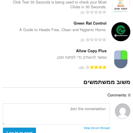
ר
Click Test 30 Seconds is being used to check your Most
ג
Clicks in 30 Seconds.
ד
י
מ
0
י
ם
ס
ר
:
פ
Green Rat Control
ו
ר
A Guide to Hassle Free, Clean and Hygienic Home.
ג
ד
י
מ
0
י
ם
ס
ר
:
פ
Allow Copy Plus
ו
ר
אפשר להעתיק כדי לפתוח תוכן.
ג
ד
י
מ
32
י
ם
ס
ר
:
פ
משוב ממשתמשים
ו
ר
ג
ד
י
Comments: 0
י
ם
ר
:
ו
ג
י
ם
View forum thread
:
Log in to post