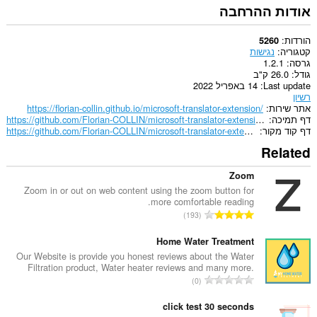
אודות ההרחבה
הורדות
5260
קטגוריה
נגישות
גרסה
1.2.1
גודל
26.0 ק"ב
Last update
14 באפריל 2022
רשיון
אתר שירות
https://florian-collin.github.io/microsoft-translator-extension/
דף תמיכה
https://github.com/Florian-COLLIN/microsoft-translator-extension/issues
דף קוד מקור
https://github.com/Florian-COLLIN/microsoft-translator-extension
Related
Zoom
Zoom in or out on web content using the zoom button for
more comfortable reading.
מ
193
ס
פ
Home Water Treatment
ר
Our Website is provide you honest reviews about the Water
Filtration product, Water heater reviews and many more.
ד
מ
0
י
ס
ר
פ
click test 30 seconds
ו