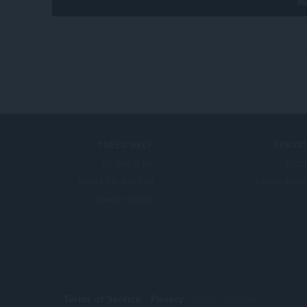
NEED HELP?
SERVIC
בות
עזרה ותמיכה
Opera acco
הבלוגים של Opera
Opera forums
Terms of Service
Privacy
© Opera Software