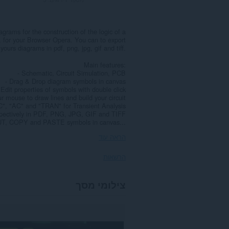
iagrams for the construction of the logic of a
s, for your Browser Opera. You can to export
yours diagrams in pdf, png, jpg, gif and tiff.
Main features:
- Schematic, Circuit Simulation, PCB
- Drag & Drop diagram symbols in canvas
 Edit properties of symbols with double click
r mouse to draw lines and build your circuit
"DC", "AC" and "TRAN" for Transient Analysis
respectively in PDF, PNG, JPG, GIF and TIFF
UT, COPY and PASTE symbols in canvas...
הראה עוד
הרשאות
הרחבה
צילומי מסך
זו
יכולה
לגשת
למידע
שלך
בכל