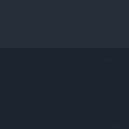
ו
ג
י
ם
:
COMPANY
Jobs
Become a partner
Press info
Contact us
אודות Opera
TOP
Select