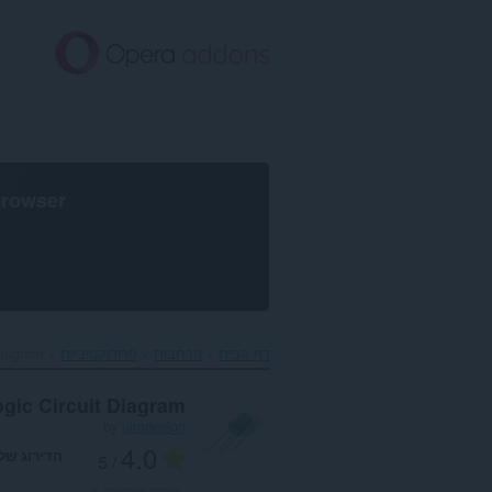
לג
תוכן
עיקרי
browser
דף הבית
הרחבות
פרודוקטיביות
Diagram‎
ogic Circuit Diagram
by
ulmdesign
4.0
הדירוג של
/ 5
מספר דירוגים:
5