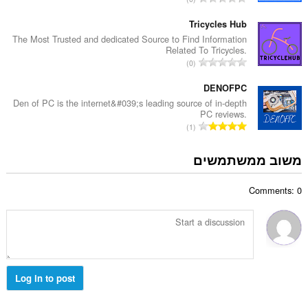
י
ם
ס
ר
:
פ
Tricycles Hub
ו
ר
The Most Trusted and dedicated Source to Find Information
ג
Related To Tricycles.
ד
י
מ
0
י
ם
ס
ר
:
פ
DENOFPC
ו
ר
Den of PC is the internet&#039;s leading source of in-depth
ג
PC reviews.
ד
י
מ
1
י
ם
ס
ר
:
פ
משוב ממשתמשים
ו
ר
ג
ד
י
Comments: 0
י
ם
ר
:
ו
ג
י
ם
:
Log in to post