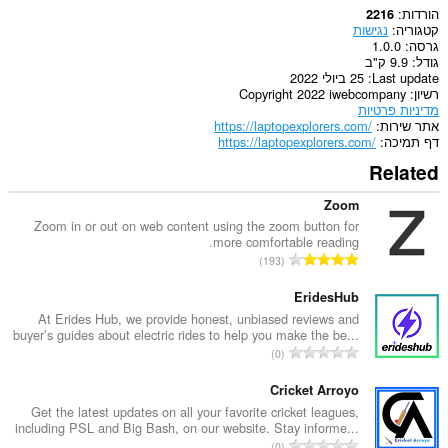
הורדות
2216
קטגוריה
נגישות
גרסה
1.0.0
גודל
9.9 ק"ב
Last update
25 ביולי 2022
רשיון
Copyright 2022 iwebcompany
מדיניות פרטיות
אתר שירות
https://laptopexplorers.com/
דף תמיכה
https://laptopexplorers.com/
Related
Zoom
Zoom in or out on web content using the zoom button for
more comfortable reading.
מ
193
ס
פ
EridesHub
ר
At Erides Hub, we provide honest, unbiased reviews and
buyer’s guides about electric rides to help you make the be...
ד
מ
0
י
ס
ר
פ
Cricket Arroyo
ו
ר
Get the latest updates on all your favorite cricket leagues,
ג
including PSL and Big Bash, on our website. Stay informe...
ד
י
מ
0