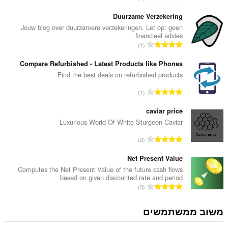
ס
פ
Duurzame Verzekering
ר
Jouw blog over duurzamere verzekeringen. Let op: geen
financieel advies
ד
מ
1
י
ס
ר
פ
Compare Refurbished - Latest Products like Phones
ו
ר
Find the best deals on refurbished products
ג
ד
י
מ
1
י
ם
ס
ר
:
פ
caviar price
ו
ר
Luxurious World Of White Sturgeon Caviar
ג
ד
י
מ
2
י
ם
ס
ר
:
פ
Net Present Value
ו
ר
Computes the Net Present Value of the future cash flows
ג
based on given discounted rate and period
ד
י
מ
3
י
ם
ס
ר
:
פ
משוב ממשתמשים
ו
ר
ג
ד