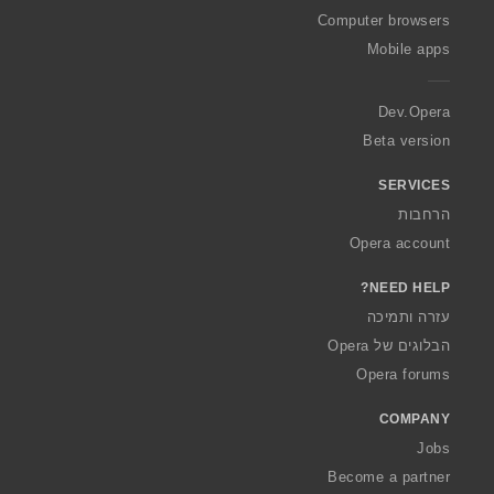
O
Computer browsers
p
Mobile apps
e
r
a
Dev.Opera
Beta version
SERVICES
הרחבות
Opera account
NEED HELP?
עזרה ותמיכה
הבלוגים של Opera
Opera forums
COMPANY
Jobs
Become a partner