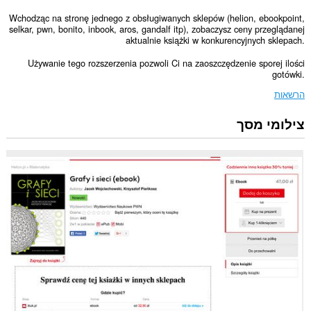
Wchodząc na stronę jednego z obsługiwanych sklepów (helion, ebookpoint,
selkar, pwn, bonito, inbook, aros, gandalf itp), zobaczysz ceny przeglądanej
aktualnie książki w konkurencyjnych sklepach.
Używanie tego rozszerzenia pozwoli Ci na zaoszczędzenie sporej ilości
gotówki.
הרשאות
צילומי מסך
הרחבה
זו
יכולה
לגשת
למידע
שלך
בכל
אתרי
האינטרנט.