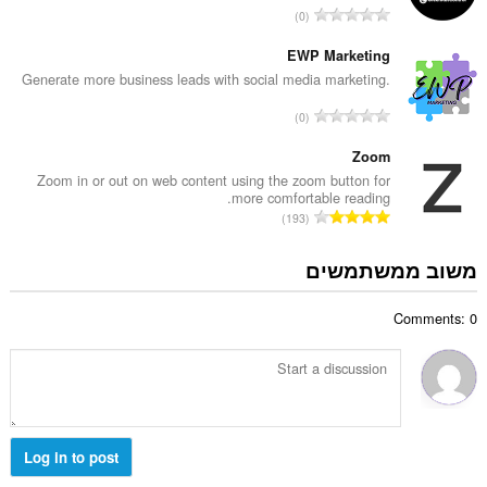
י
מ
0
י
ם
ס
ר
:
פ
EWP Marketing
ו
ר
Generate more business leads with social media marketing.
ג
ד
י
מ
0
י
ם
ס
ר
:
פ
Zoom
ו
ר
Zoom in or out on web content using the zoom button for
ג
more comfortable reading.
ד
י
מ
193
י
ם
ס
ר
:
פ
משוב ממשתמשים
ו
ר
ג
ד
י
Comments: 0
י
ם
ר
:
ו
ג
י
ם
:
Log in to post