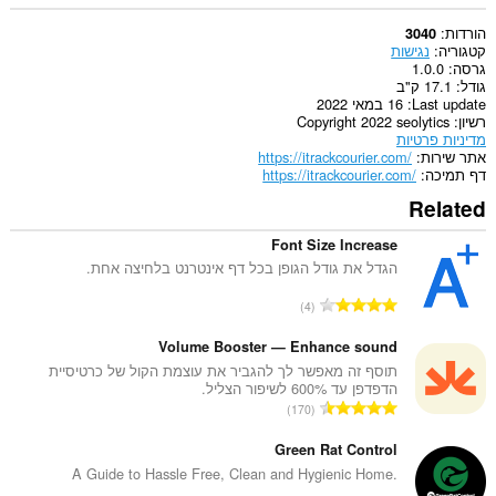
הורדות
3040
קטגוריה
נגישות
גרסה
1.0.0
גודל
17.1 ק"ב
Last update
16 במאי 2022
רשיון
Copyright 2022 seolytics
מדיניות פרטיות
אתר שירות
https://itrackcourier.com/
דף תמיכה
https://itrackcourier.com/
Related
Font Size Increase
הגדל את גודל הגופן בכל דף אינטרנט בלחיצה אחת.
מ
4
ס
פ
Volume Booster — Enhance sound
ר
תוסף זה מאפשר לך להגביר את עוצמת הקול של כרטיסיית
הדפדפן עד 600% לשיפור הצליל.
ד
מ
170
י
ס
ר
פ
Green Rat Control
ו
ר
A Guide to Hassle Free, Clean and Hygienic Home.
ג
ד