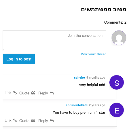
ס
ר
:
פ
משוב ממשתמשים
ו
ר
ג
ד
י
Comments: 2
י
ם
ר
:
ו
ג
י
ם
View forum thread
:
Log in to post
sahehe
9 months ago
S
very helpful add
Link
Quote
Reply
ebrunurtokatli
2 years ago
E
You have to buy premium 1 star
Link
Quote
Reply