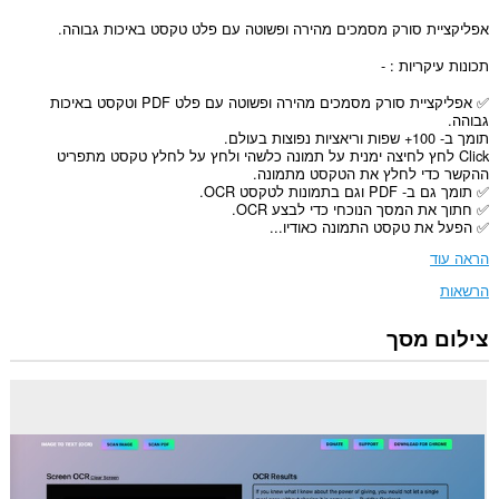
אפליקציית סורק מסמכים מהירה ופשוטה עם פלט טקסט באיכות גבוהה.
תכונות עיקריות : -
✅ אפליקציית סורק מסמכים מהירה ופשוטה עם פלט PDF וטקסט באיכות
גבוהה.
תומך ב- 100+ שפות וריאציות נפוצות בעולם.
Click לחץ לחיצה ימנית על תמונה כלשהי ולחץ על לחלץ טקסט מתפריט
ההקשר כדי לחלץ את הטקסט מתמונה.
✅ תומך גם ב- PDF וגם בתמונות לטקסט OCR.
✅ חתוך את המסך הנוכחי כדי לבצע OCR.
✅ הפעל את טקסט התמונה כאודיו...
הראה עוד
הרשאות
צילום מסך
הרחבה
זו
יכולה
לגשת
למידע
שלך
בכל
אתרי
האינטרנט.