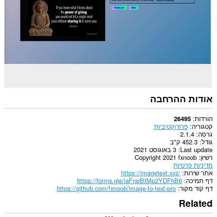
This
permission
allows
other
installed
extensions
and
web
pages
to
communicate
with
אודות ההרחבה
this
extension.
הורדות
26495
קטגוריה
פרודוקטיביות
גרסה
2.1.4
גודל
452.3 ק"ב
Last update
3 באוגוסט 2021
רשיון
Copyright 2021 fxnoob
מדיניות פרטיות
אתר שירות
https://imagetext.xyz/
דף תמיכה
https://forms.gle/iaFrarBtMp2YDFhB6
דף קוד מקור
https://github.com/fxnoob/image-to-text-pro
Related