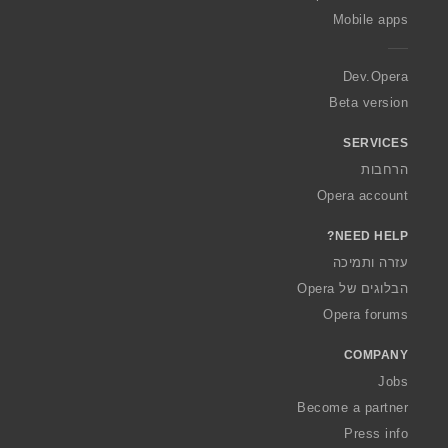
p
Mobile apps
e
r
a
Dev.Opera
Beta version
SERVICES
הרחבות
Opera account
NEED HELP?
עזרה ותמיכה
הבלוגים של Opera
Opera forums
COMPANY
Jobs
Become a partner
Press info