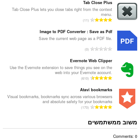
פ
Tab Close Plus
ר
Tab Close Plus lets you close tabs right from the context
menu.
ד
מ
11
י
ס
ר
פ
Image to PDF Converter : Save as Pdf
ו
ר
Save the current web page as a PDF file.
ג
ד
י
מ
0
י
ם
ס
ר
:
פ
Evernote Web Clipper
ו
ר
Use the Evernote extension to save things you see on the
ג
web into your Evernote account.
ד
י
מ
610
י
ם
ס
ר
:
פ
Atavi bookmarks
ו
ר
Visual bookmarks, bookmarks sync across various browsers
ג
and absolute safety for your bookmarks
ד
י
מ
170
י
ם
ס
ר
:
פ
משוב ממשתמשים
ו
ר
ג
ד
י
Comments: 0
י