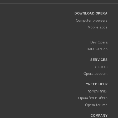
l
o
DOWNLOAD OPERA
w
O
Computer browsers
p
Mobile apps
e
r
a
Dev.Opera
Beta version
SERVICES
הרחבות
Opera account
NEED HELP?
עזרה ותמיכה
הבלוגים של Opera
Opera forums
COMPANY