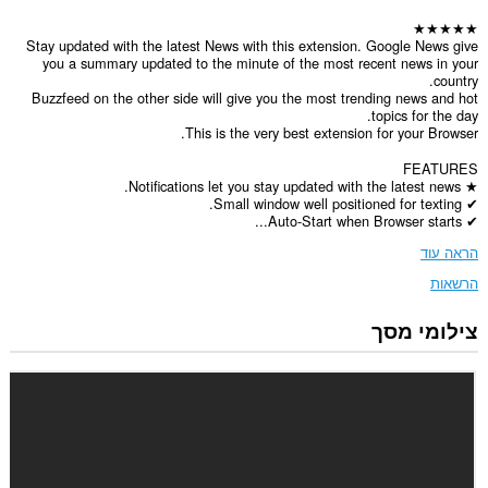
★★★★★
Stay updated with the latest News with this extension. Google News give
you a summary updated to the minute of the most recent news in your
country.
Buzzfeed on the other side will give you the most trending news and hot
topics for the day.
This is the very best extension for your Browser.
FEATURES
★ Notifications let you stay updated with the latest news.
✔ Small window well positioned for texting.
✔ Auto-Start when Browser starts...
הראה עוד
הרשאות
צילומי מסך
הרחבה
זו
יכולה
לגשת
למידע
שלך
בכל
אתרי
האינטרנט.