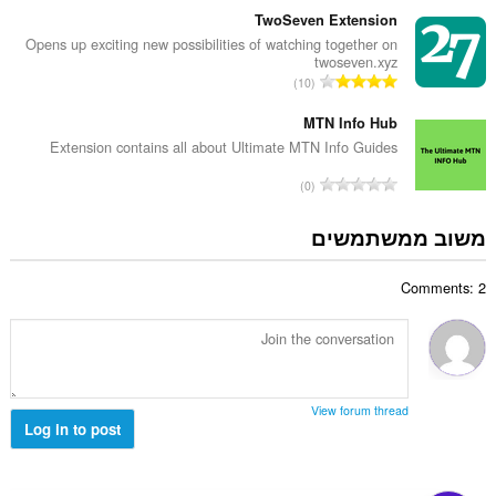
ר
:
פ
TwoSeven Extension
ו
ר
Opens up exciting new possibilities of watching together on
ג
twoseven.xyz
ד
י
מ
10
י
ם
ס
ר
:
פ
MTN Info Hub
ו
ר
Extension contains all about Ultimate MTN Info Guides
ג
ד
י
מ
0
י
ם
ס
ר
:
פ
משוב ממשתמשים
ו
ר
ג
ד
י
Comments: 2
י
ם
ר
:
ו
ג
י
ם
View forum thread
:
Log in to post