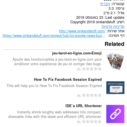
קטגוריה
חברתי
can
גרסה
3.3
store
גודל
2.1 מ"ב
an
Last update
23 באוגוסט 2019
unlimited
רשיון
Copyright 2019 oinkandstuff
amount
מדיניות פרטיות
of
אתר שירות
http://www.oinkandstuff.com/
client-
דף תמיכה
https://www.oinkandstuff.com/project/hub-for-google-news-buzzfeed/
side
data.
Related
jeu-tarot-en-ligne.com•Emoji
Ajoute des fonctionnalités à jeu-tarot-en-ligne.com pour
améliorer votre expérience de jeu et corriger des bugs.
מ
0
ס
פ
How To Fix Facebook Session Expired
ר
This will help you to How To Fix Facebook Session Expired
ד
מ
0
י
ס
ר
פ
IDE`a URL Shortener
ו
ר
Instantly shrink lengthy web addresses into compact,
ג
shareable links with this sleek and efficient URL shortener.
ד
י
מ
0
י
ם
ס