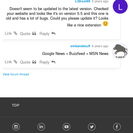
LGhost69
3 years ago
L
Doesn't seem to be updated to the latest version. Checked
your website and looks like it's on version 5.5 and this one is
old and has a lot of bugs. Could you please update it? Looks
like a nice extension
Link
Quote
Reply
oinkandstuff
6 years ago
Google News + Buzzfeed + MSN News
Link
Quote
Reply
View forum thread
TOP
F
stagram
LinkedIn
Youtube
Twitter
Facebook
o
l