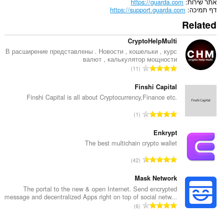
אתר שירות
https://guarda.com
דף תמיכה
https://support.guarda.com
Related
CryptoHelpMulti
В расширение представлены . Новости , кошельки , курс
валют , калькулятор мощности
מ
11
ס
פ
Finshi Capital
ר
Finshi Capital is all about Cryptocurrency,Finance etc.
ד
מ
1
י
ס
ר
פ
Enkrypt
ו
ר
The best multichain crypto wallet
ג
ד
י
מ
42
י
ם
ס
ר
:
פ
Mask Network
ו
ר
The portal to the new & open Internet. Send encrypted
ג
message and decentralized Apps right on top of social netw...
ד
י
מ
6
י
ם
ס
ר