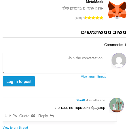
:
פ
MetaMask
ו
ר
ארנק אתריום בדפדפן שלך
ג
ד
י
מ
480
י
ם
ס
ר
:
פ
משוב ממשתמשים
ו
ר
ג
ד
י
Comments: 1
י
ם
ר
:
ו
ג
י
ם
View forum thread
:
Log in to post
Ylariff
4 months ago
легкое, не тормозит браузер
Link
Quote
Reply
View forum thread