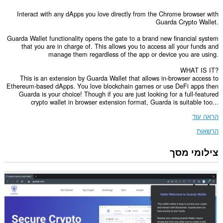
Interact with any dApps you love directly from the Chrome browser with
Guarda Crypto Wallet.
Guarda Wallet functionality opens the gate to a brand new financial system
that you are in charge of. This allows you to access all your funds and
manage them regardless of the app or device you are using.
WHAT IS IT?
This is an extension by Guarda Wallet that allows in-browser access to
Ethereum-based dApps. You love blockchain games or use DeFi apps then
Guarda is your choice! Though if you are just looking for a full-featured
crypto wallet in browser extension format, Guarda is suitable too...
הראה עוד
הרשאות
צילומי מסך
הרחבה
זו
יכולה
לגשת
למידע
שלך
בכל
אתרי
האינטרנט.