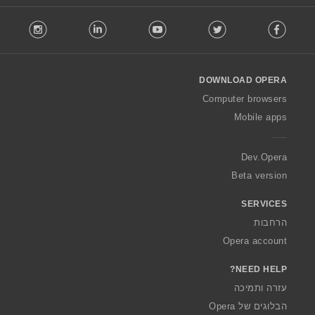
F
stagram
LinkedIn
Youtube
Twitter
Facebook
o
l
l
o
DOWNLOAD OPERA
w
O
Computer browsers
p
Mobile apps
e
r
a
Dev.Opera
Beta version
SERVICES
הרחבות
Opera account
NEED HELP?
עזרה ותמיכה
הבלוגים של Opera