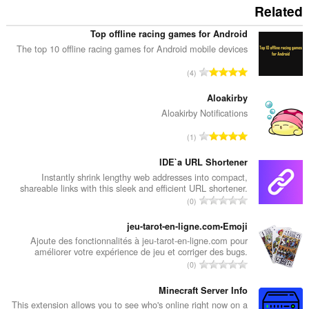
Related
Top offline racing games for Android
The top 10 offline racing games for Android mobile devices
מ
4
ס
פ
Aloakirby
ר
Aloakirby Notifications
ד
מ
1
י
ס
ר
פ
IDE`a URL Shortener
ו
ר
Instantly shrink lengthy web addresses into compact,
ג
shareable links with this sleek and efficient URL shortener.
ד
י
מ
0
י
ם
ס
ר
:
פ
jeu-tarot-en-ligne.com•Emoji
ו
ר
Ajoute des fonctionnalités à jeu-tarot-en-ligne.com pour
ג
améliorer votre expérience de jeu et corriger des bugs.
ד
י
מ
0
י
ם
ס
ר
:
פ
Minecraft Server Info
ו
ר
This extension allows you to see who's online right now on a