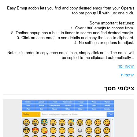
Easy Emoji addon lets you find and copy desired emoji from your Opera's
toolbar popup UI with just one click.
Some important features:
1. Over 1800 emojis to choose from.
2. Toolbar popup has a built-in finder to search and find desired emojis.
3. Click on each emoji to see details and copy the icon to clipboard.
4. No settings or options to adjust.
Note 1: in order to copy each emoji icon, simply click on it. The emoji will
be copied to the clipboard automatically...
הראה עוד
הרשאות
צילומי מסך
This
extension
can
write
data
into
the
clipboard.