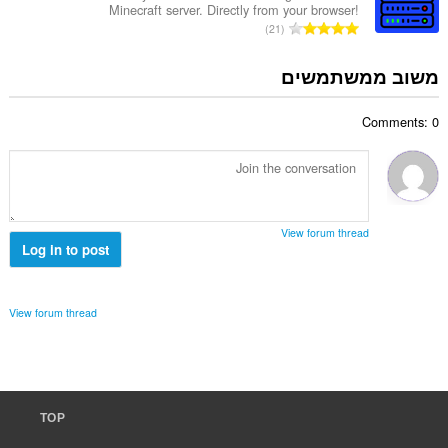
ג
Minecraft server. Directly from your browser!
ד
י
מ
21
י
ם
ס
ר
:
פ
משוב ממשתמשים
ו
ר
ג
ד
י
Comments: 0
י
ם
ר
:
ו
ג
י
ם
View forum thread
:
Log in to post
View forum thread
TOP