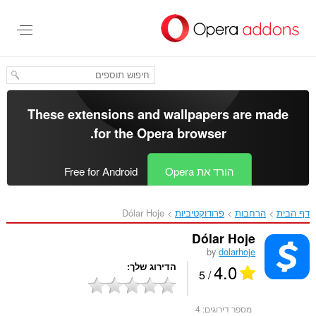
לג
תוכן
עיקרי
These extensions and wallpapers are made
.
for the
Opera browser
הורד את Opera
Free for Android
דף הבית
הרחבות
פרודוקטיביות
Dólar Hoje‎
Dólar Hoje
by
dolarhoje
4.0
הדירוג שלך
/ 5
מספר דירוגים:
4