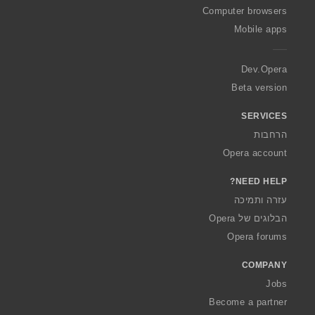
O
Computer browsers
p
Mobile apps
e
r
a
Dev.Opera
Beta version
SERVICES
הרחבות
Opera account
NEED HELP?
עזרה ותמיכה
הבלוגים של Opera
Opera forums
COMPANY
Jobs
Become a partner