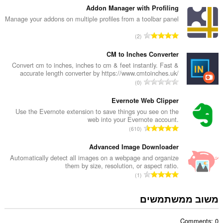
פ
Addon Manager with Profiling
ר
Manage your addons on multiple profiles from a toolbar panel
ד
מ
2
י
ס
ר
פ
CM to Inches Converter
ו
ר
Convert cm to inches, inches to cm & feet instantly. Fast &
ג
accurate length converter by https://www.cmtoinches.uk/
ד
י
מ
0
י
ם
ס
ר
:
פ
Evernote Web Clipper
ו
ר
Use the Evernote extension to save things you see on the
ג
web into your Evernote account.
ד
י
מ
610
י
ם
ס
ר
:
פ
Advanced Image Downloader
ו
ר
Automatically detect all images on a webpage and organize
ג
them by size, resolution, or aspect ratio.
ד
י
מ
1
י
ם
ס
ר
:
פ
משוב ממשתמשים
ו
ר
ג
ד
י
Comments: 0