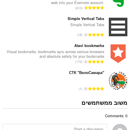
web into your Evernote account.
ד
מ
610
י
ס
ר
פ
Simple Vertical Tabs
ו
ר
Simple Vertical Tabs
ג
ד
י
מ
18
י
ם
ס
ר
:
פ
Atavi bookmarks
ו
ר
Visual bookmarks, bookmarks sync across various browsers
ג
and absolute safety for your bookmarks
ד
י
מ
170
י
ם
ס
ר
:
פ
СТК "ВелоСамара"
ו
ר
ג
ד
י
מ
1
י
ם
ס
ר
:
פ
משוב ממשתמשים
ו
ר
ג
ד
י
Comments: 0
י
ם
ר
:
ו