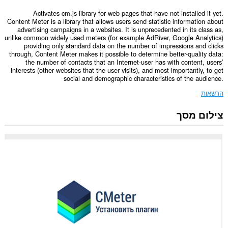
Activates cm.js library for web-pages that have not installed it yet.
Content Meter is a library that allows users send statistic information about
advertising campaigns in a websites. It is unprecedented in its class as,
unlike common widely used meters (for example AdRiver, Google Analytics)
providing only standard data on the number of impressions and clicks
through, Content Meter makes it possible to determine better-quality data:
the number of contacts that an Internet-user has with content, users’
interests (other websites that the user visits), and most importantly, to get
social and demographic characteristics of the audience.
הרשאות
צילום מסך
הרחבה
זו
יכולה
לגשת
למידע
שלך
בכל
אתרי
האינטרנט.
הרחבה
זו
יכולה
לגשת