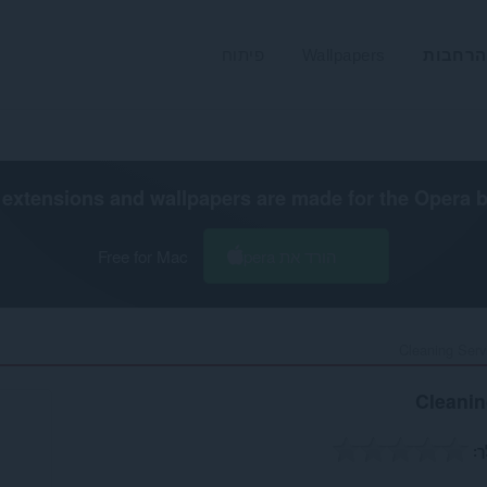
הרחבות
Wallpapers
פיתוח
extensions and wallpapers are made for the
Opera 
הורד את Opera
Free for Mac
Cleaning Servi
Cleanin
ך