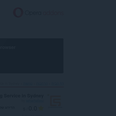
לג
תוכן
עיקרי
browser
דף הבית
הרחבות
נגישות
ce in Sydney‎
g Service in Sydney
by
seharhafeez
0.0
הדירוג של
/ 5
מספר דירוגים:
0