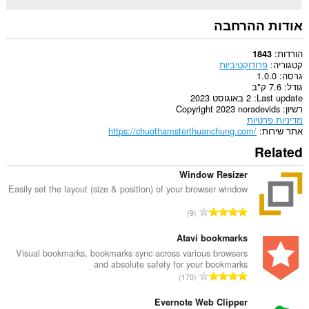
אודות ההרחבה
הורדות
1843
קטגוריה
פרודוקטיביות
גרסה
1.0.0
גודל
7.6 ק"ב
Last update
2 באוגוסט 2023
רשיון
Copyright 2023 noradevids
מדיניות פרטיות
אתר שירות
https://chuothamsterthuanchung.com/
Related
Window Resizer
Easily set the layout (size & position) of your browser window
מ
9
ס
פ
Atavi bookmarks
ר
Visual bookmarks, bookmarks sync across various browsers
and absolute safety for your bookmarks
ד
מ
170
י
ס
ר
פ
Evernote Web Clipper
ו