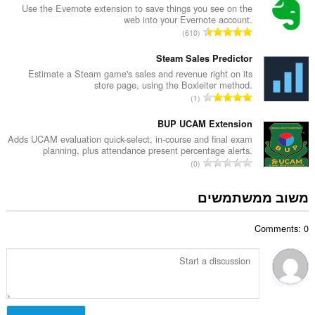
ר
Use the Evernote extension to save things you see on the
ג
web into your Evernote account.
ד
י
מ
610
י
ם
ס
ר
:
פ
Steam Sales Predictor
ו
ר
Estimate a Steam game's sales and revenue right on its
ג
store page, using the Boxleiter method.
ד
י
מ
1
י
ם
ס
ר
:
פ
BUP UCAM Extension
ו
ר
Adds UCAM evaluation quick-select, in-course and final exam
ג
planning, plus attendance present percentage alerts.
ד
י
מ
0
י
ם
ס
ר
:
פ
משוב ממשתמשים
ו
ר
ג
ד
י
Comments: 0
י
ם
ר
:
ו
ג
י
ם