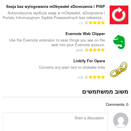
ס
ר
פ
Sesja bez wylogowania mObywatel eDoreczenia i PISP
ו
ר
Automatycznie wydłuża sesję w mObywatel, eDoręczenia i
ג
Portalu Informacyjnym Sądów Powszechnych bez odświeża...
ד
י
מ
1
י
ם
ס
ר
:
פ
Evernote Web Clipper
ו
ר
Use the Evernote extension to save things you see on the
ג
web into your Evernote account.
ד
י
מ
610
י
ם
ס
ר
:
פ
Linkify For Opera
ו
ר
Converts any plain text to clickable links
ג
ד
י
מ
13
י
ם
ס
ר
:
פ
משוב ממשתמשים
ו
ר
ג
ד
י
Comments: 0
י
ם
ר
:
ו
ג
י