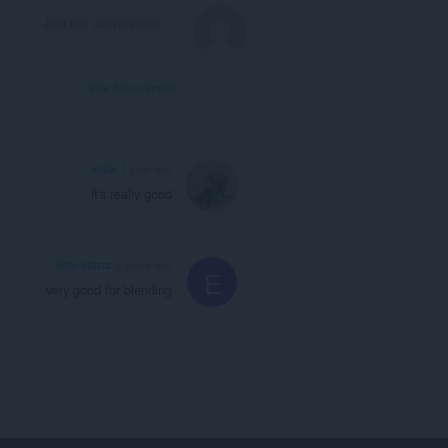
View forum thread
oqiii
1 year ago
it's really good
elite-starzz
2 years ago
E
very good for blending