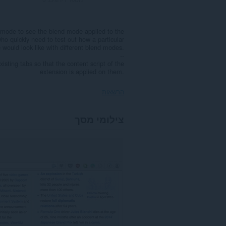
nd mode to see the blend mode applied to the
who quickly need to test out how a particular
would look like with different blend modes.
--
isting tabs so that the content script of the
extension is applied on them.
הרשאות
הרחבה
צילומי מסך
זו
תוסיף
פאנל
לסרגל
הצדי.