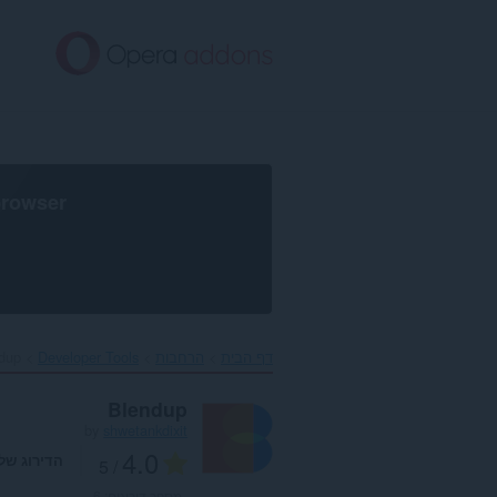
לג
תוכן
עיקרי
browser
דף הבית
הרחבות
Developer Tools
dup‎
Blendup
by
shwetankdixit
4.0
הדירוג של
/ 5
מספר דירוגים:
6