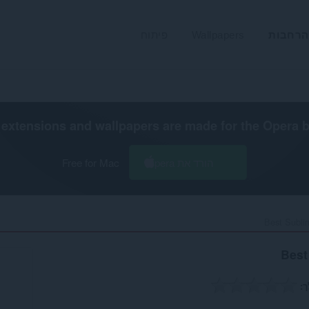
הרחבות
Wallpapers
פיתוח
extensions and wallpapers are made for the
Opera 
הורד את Opera
Free for Mac
Best Sublim
Best
ך