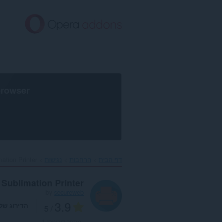
לג
תוכן
עיקרי
browser
דף הבית
הרחבות
נגישות
ation Printer‎
 Sublimation Printer
by
secureweb
3.9
הדירוג של
/ 5
מספר דירוגים:
1