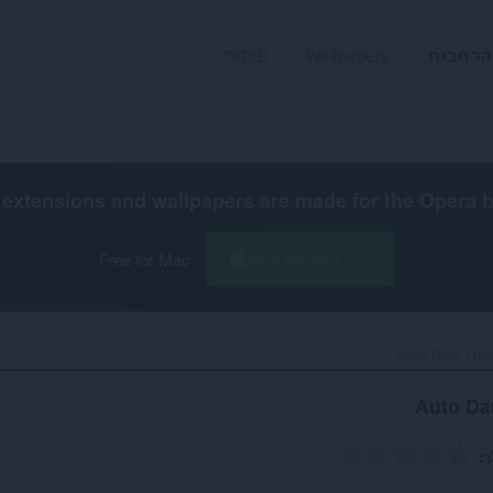
הרחבות
Wallpapers
פיתוח
extensions and wallpapers are made for the
Opera 
הורד את Opera
Free for Mac
Auto Dark Them
Auto Da
ך