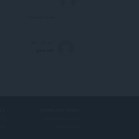
View forum thread
Iaif
1 year ago
great add
ES
DOWNLOAD OPERA
Computer browsers
הרח
unt
Mobile apps