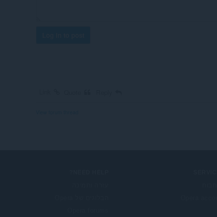
Log in to post
Link
Quote
Reply
View forum thread
NEED HELP?
SERVIC
בות
עזרה ותמיכה
Opera acco
הבלוגים של Opera
Opera forums