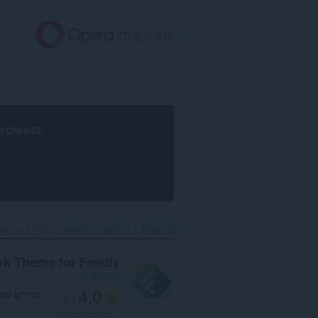
לג
תוכן
עיקרי
browser
דף הבית
הרחבות
הופעה
e for Feedly‎
rk Theme for Feedly
by
zmyaro
4.0
הדירוג של
/ 5
מספר דירוגים:
5