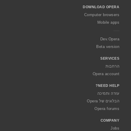
o
DOWNLOAD OPERA
w
O
Computer browsers
p
Mobile apps
e
r
a
Dev.Opera
Beta version
SERVICES
הרחבות
Opera account
NEED HELP?
עזרה ותמיכה
הבלוגים של Opera
Opera forums
COMPANY
Jobs