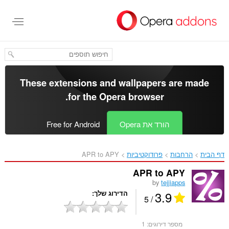
לג
תוכן
עיקרי
These extensions and wallpapers are made
.
for the
Opera browser
הורד את Opera
Free for Android
דף הבית
הרחבות
פרודוקטיביות
APR to APY‎
APR to APY
by
tejjiapps
3.9
הדירוג שלך
/ 5
מספר דירוגים:
1