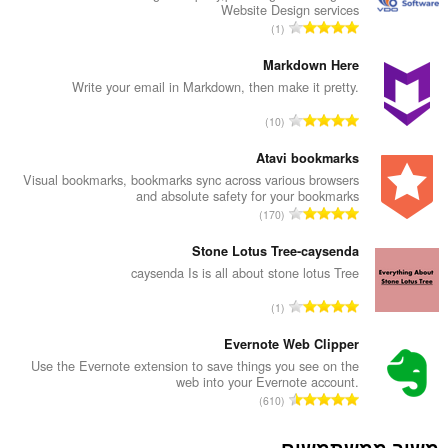
Website Design services
מ
1
ס
פ
Markdown Here
ר
Write your email in Markdown, then make it pretty.
ד
מ
10
י
ס
ר
פ
Atavi bookmarks
ו
ר
Visual bookmarks, bookmarks sync across various browsers
ג
and absolute safety for your bookmarks
ד
י
מ
170
י
ם
ס
ר
:
פ
Stone Lotus Tree-caysenda
ו
ר
caysenda Is is all about stone lotus Tree
ג
ד
י
מ
1
י
ם
ס
ר
:
פ
Evernote Web Clipper
ו
ר
Use the Evernote extension to save things you see on the
ג
web into your Evernote account.
ד
י
מ
610
י
ם
ס
ר
:
פ
משוב ממשתמשים
ו