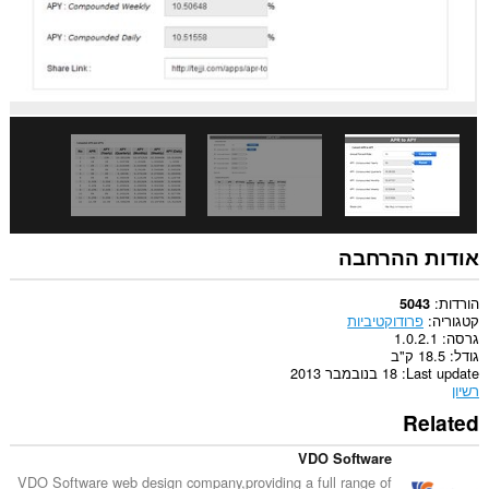
ללשוניות
ולפעילות
הגלישה
שלך.
This
extension
can
store
an
unlimited
amount
of
client-
side
אודות ההרחבה
data.
הורדות
5043
קטגוריה
פרודוקטיביות
גרסה
1.0.2.1
גודל
18.5 ק"ב
Last update
18 בנובמבר 2013
רשיון
Related
VDO Software
VDO Software web design company,providing a full range of