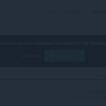
הרחבות
Wallpapers
פיתוח
extensions and wallpapers are made for the
Opera 
הורד את Opera
Free for Mac
Ani
by
a5e555de-e
ך