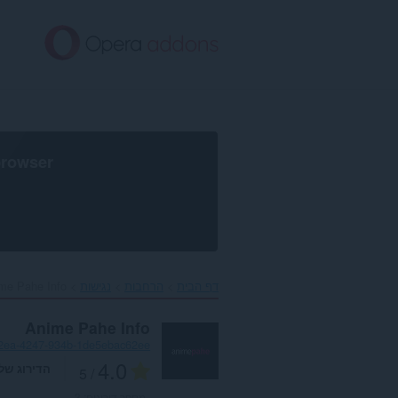
לג
תוכן
עיקרי
browser
דף הבית
הרחבות
נגישות
me Pahe Info‎
Anime Pahe Info
2ea-4247-934b-1de5ebac62ee
4.0
הדירוג של
/ 5
מספר דירוגים:
3