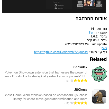
אודות ההרחבה
הורדות
161
קטגוריה
Fun
גרסה
1.6.2
גודל
63.8 ק"ב
Last update
29 בנובמבר 2023
רשיון
דף קוד מקור
https://github.com/Dedonych/Aniguessr
Related
Showdex
Pokémon Showdown extension that harnesses the power of
parabolic calculus to strategically extract your opponents' Elo.
מ
13
ס
פ
JSChess
ר
Chess Game WebExtension based on chessboard3.js, chess
library for chess move generation/validation and more
ד
מ
12
י
ס