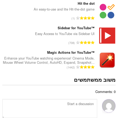
ר
פ
Hit the dot
ו
ר
An easy-to-use and lite Hit-the-dot game
ג
ד
י
מ
1
י
ם
ס
ר
:
פ
Sidebar for YouTube™
ו
ר
Easy Access to YouTube via Sidebar UI
ג
ד
י
מ
708
י
ם
ס
ר
:
פ
Magic Actions for YouTube™
ו
ר
Enhance your YouTube watching experience! Cinema Mode,
ג
Mouse Wheel Volume Control, AutoHD, Expand, Snapshot...
ד
י
מ
1442
י
ם
ס
ר
:
פ
משוב ממשתמשים
ו
ר
ג
ד
י
Comments: 0
י
ם
ר
:
ו
ג
י