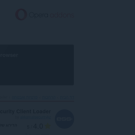
לג
תוכן
עיקרי
browser
דף הבית
הרחבות
פרטיות ואבטחה
ader‎
urity Client Loader
by
akkamalsecuritykz
4.0
הדירוג של
/ 5
מספר דירוגים:
2