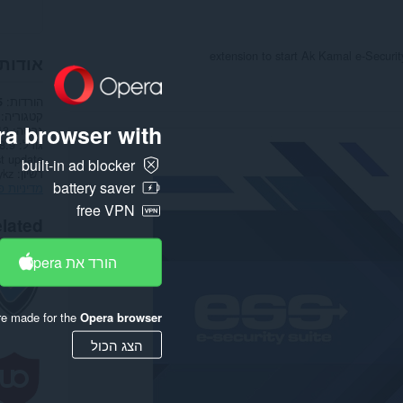
extension to start Ak Kamal e-Securit
אודות
הורדות
5
קטגוריה
a browser with:
גרסה
13
גודל
8.9 ק"ב
t update
built-in ad blocker
רשיון
ykz
battery saver
מדיניות פ
free VPN
lated
הורד את Opera
re made for the
Opera browser
הצג הכול