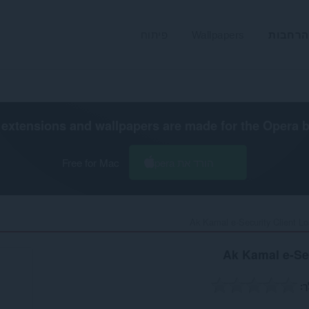
הרחבות
Wallpapers
פיתוח
extensions and wallpapers are made for the
Opera 
הורד את Opera
Free for Mac
Ak Kamal e-Security Client Lo
Ak Kamal e-Sec
ך