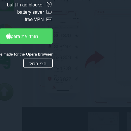
built-in ad blocker
battery saver
free VPN
הורד את Opera
re made for the
Opera browser
הצג הכול