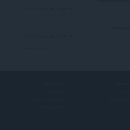
Great extension bet
Link
Quote
Reply
Thank you 
Link
Quote
Reply
View forum thread
NEED HELP?
SERVIC
בות
עזרה ותמיכה
Opera acco
הבלוגים של Opera
Opera forums