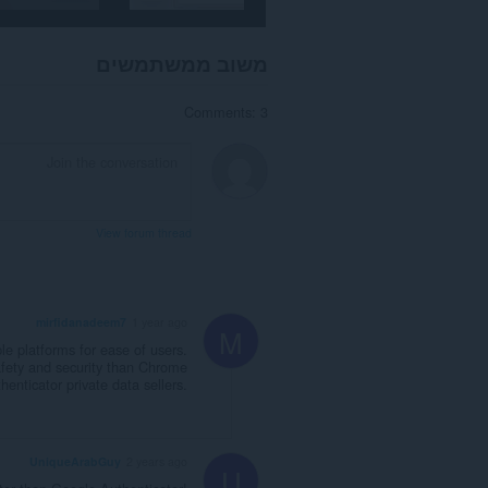
משוב ממשתמשים
Comments: 3
View forum thread
mirfidanadeem7
1 year ago
M
le platforms for ease of users.
fety and security than Chrome
enticator private data sellers.
UniqueArabGuy
2 years ago
U