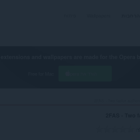
הרחבות
Wallpapers
פיתוח
extensions and wallpapers are made for the
Opera 
הורד את Opera
Free for Mac
2FAS - Two factor authent
2FAS - Two f
ך