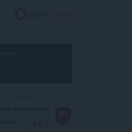
לג
תוכן
עיקרי
browser
דף הבית
הרחבות
פרודוקטיביות
ication‎
actor authentication
by
2fas
4.1
הדירוג של
/ 5
מספר דירוגים:
18