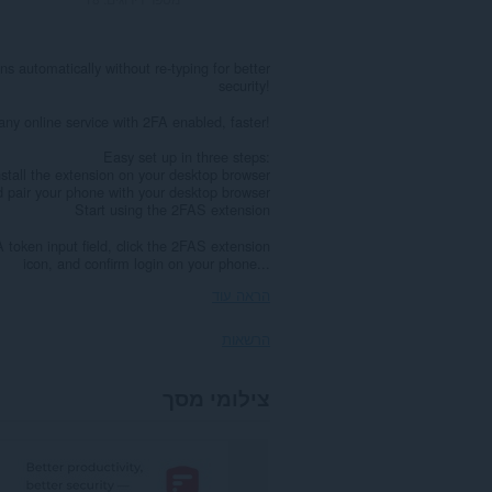
 automatically without re-typing for better
security!
any online service with 2FA enabled, faster!
Easy set up in three steps:
nstall the extension on your desktop browser
pair your phone with your desktop browser
Start using the 2FAS extension
token input field, click the 2FAS extension
icon, and confirm login on your phone...
הראה עוד
הרשאות
הרחבה
צילומי מסך
זו
יכולה
לגשת
למידע
שלך
בכל