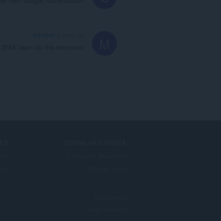
ter than Google Authenticator!
m4r3ku5
3 years ago
M
2FAS team for this extension!
ES
DOWNLOAD OPERA
Computer browsers
הרח
unt
Mobile apps
Dev.Opera
Beta version