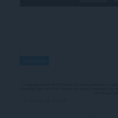
Log in to post
I really appreciate the 2FAS team for having extension in multip
Specially Opera and 2FAS tends to be a good combination for sa
and Google Auth
Link
Quote
Reply