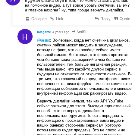
я думал фишка ютуб в том, что можно ставить дизлайк
на помойное видео, а тут вовсе убрать счетчики. зачем?
а главное нахр*на? ну, типа проще вернуть дизлайки.
Collapse
Link
Reply
Quote
ArsiSt
hotgame
4 years ago
H
@arsist
: Во-первых, когда нет счетчика дизлайков,
счетчик лайков может вводить в заблуждение,
потому не факт, что он вообще сейчас имеет
большой смысл. Во-вторых, это форма протеста:
чем больше таких расширений и чем больше их
пользователей, тем больше негативная реакция,
тем выше шанс, что какой-то другой сервис в
будущем не откажется от открытости счетчиков. В-
третьих, это крошечный но вред платформе: ниже
вовлеченность, ниже фидбек – меньше количество
информации собираемой о пользователе и меньше
внутренней информации как ранжировать видео.
Вернуть дизлайки нельзя, так как API YouTube
сейчас закрыли для этого. Выходит единственный
способ – это не вернуть дизлайки, а
воспользоваться другими. То есть передавать
информацию о просматриваемых вами видео и
ваших оценках сторонним сервисам (которую
потом можно будет продать). Это не плохо и не
хорошо, но это так. А это расширение просто