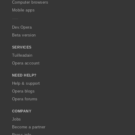
O
Computer browsers
p
Mobile apps
e
r
a
Dev.Opera
Beta version
SERVICES
Tuilleadain
Opera account
NEED HELP?
Help & support
Opera blogs
Opera forums
COMPANY
Jobs
Become a partner
Press info