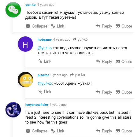
r
u
u
yur-ko
4 years ago
:
i
l
Поебота какая-то! Я думал, установив, увижу кол-во
l
è
дизов, а тут такая хуетень!
e
i
Collapse
Link
Reply
Quote
g
r
u
:
l
yur-ko
hotgame
4 years ago
H
è
@yur-ko
так ведь нужно научиться читать перед
i
тем как что-то устанавливать.
r
Link
Reply
Quote
:
yur-ko
pizdrot
2 years ago
@yur-ko
: +500! Хрень жуткая!
Link
Reply
Quote
iceysnowflake
4 years ago
i am just here to see if it can have dislikes back but instead i
read 2 interesting coversations so im gonna give this all stars
to see how far this goes
Collapse
Link
Reply
Quote