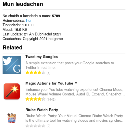
Mun leudachan
Na chaidh a luchdadh a-nuas
5789
Roinn-seòrsa
Fun
Tionndadh
1.0.0.0
Meud
16.9 KB
Last update
21 An Dùbhlachd 2021
Ceadachas
Copyright 2021 hotgame
Related
Tweet my Googles
A simple extension that posts your Google searches to
Twitter in realtime.
R
4
a
n
Magic Actions for YouTube™
g
Enhance your YouTube watching experience! Cinema Mode,
Mouse Wheel Volume Control, AutoHD, Expand, Snapshot...
a
R
1442
c
a
h
n
Rtube Watch Party
a
g
Rtube Watch Party: Your Virtual Cinema Rtube Watch Party
i
is the ultimate tool for watching videos and movies synchro...
a
d
R
0
c