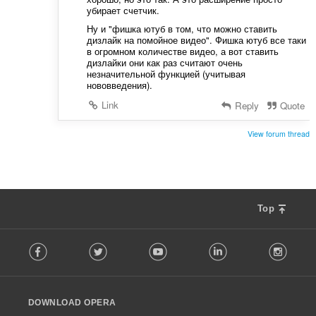
убирает счетчик.
Ну и "фишка ютуб в том, что можно ставить
дизлайк на помойное видео". Фишка ютуб все таки
в огромном количестве видео, а вот ставить
дизлайки они как раз считают очень
незначительной функцией (учитывая
нововведения).
Link
Reply
Quote
View forum thread
Top
F
Facebook
Twitter
Youtube
LinkedIn
Instag
o
l
l
o
DOWNLOAD OPERA
w