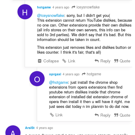
iceysnowflake
hotgame
4 years ago
H
@iceysnowflake
: sorry, but I didn't get you(
This extension cannot return YouTube dislikes, because
no one can. Other extensions provide their own dislikes
(all info stores on their own servers, this info can be
sold to 3rd parties). We didn't say that it's bad. But this
information should be taken in count.
This extension just removes likes and dislikes button or
likes counter. I think it's fair, that's all)
Collapse
Link
Reply
Quote
hotgame
oprgaxi
4 years ago
O
@hotgame
: just install the chrome shop
extensions from opera extensions then find
youtube return dislikes inside that chrome
extension of installed dat extension chrome of
opera then install it then u will have it right. me
just sees dat today n im plannin to do dat now.
Link
Reply
Quote
ArsiSt
4 years ago
A