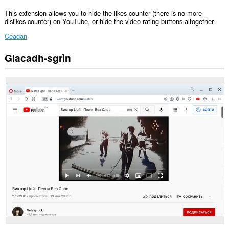
This extension allows you to hide the likes counter (there is no more
dislikes counter) on YouTube, or hide the video rating buttons altogether.
Ceadan
Glacadh-sgrìn
Gheibh
an
leudachadh
seo
cothrom
air
do
chuid
dàta
air
cuid
a
làraichean-
lìn.