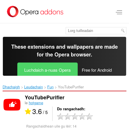
Thoir
leum
gun
phrìomh
shusbaint
These extensions and wallpapers are made
for the
Opera browser
.
Luchdaich a-nuas Opera
Free for Android
Dhachaigh
Leudachain
Fun
YouTubePurifier‎
YouTubePurifier
le
hotgame
3.6
Do rangachadh
/ 5
Rangachaidhean uile gu lèir:
14