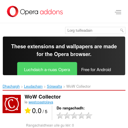
Thoir
leum
gun
phrìomh
shusbaint
These extensions and wallpapers are made
for the
Opera browser
.
Luchdaich a-nuas Opera
Free for Android
Dhachaigh
Leudachain
Sòisealta
WoW Collector‎
WoW Collector
le
westcoastplaya
0.0
Do rangachadh
/ 5
Rangachaidhean uile gu lèir:
0