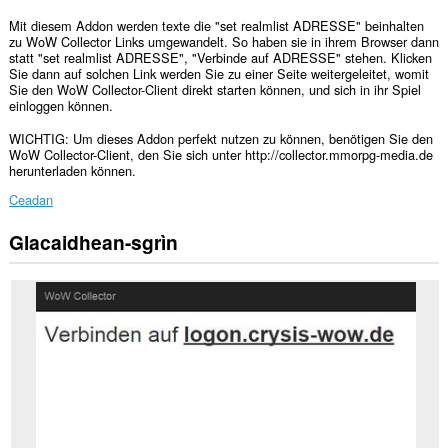
Mit diesem Addon werden texte die "set realmlist ADRESSE" beinhalten
zu WoW Collector Links umgewandelt. So haben sie in ihrem Browser dann
statt "set realmlist ADRESSE", "Verbinde auf ADRESSE" stehen. Klicken
Sie dann auf solchen Link werden Sie zu einer Seite weitergeleitet, womit
Sie den WoW Collector-Client direkt starten können, und sich in ihr Spiel
einloggen können.
WICHTIG: Um dieses Addon perfekt nutzen zu können, benötigen Sie den
WoW Collector-Client, den Sie sich unter http://collector.mmorpg-media.de
herunterladen können.
Ceadan
Glacaidhean-sgrìn
Gheibh
an
leudachadh
seo
cothrom
air
do
chuid
dàta
air
cuid
a
làraichean-