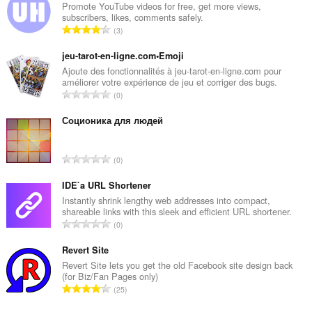
Promote YouTube videos for free, get more views,
subscribers, likes, comments safely.
R
3
a
n
jeu-tarot-en-ligne.com•Emoji
g
Ajoute des fonctionnalités à jeu-tarot-en-ligne.com pour
améliorer votre expérience de jeu et corriger des bugs.
a
R
0
c
a
h
n
Соционика для людей
a
g
i
a
d
R
0
c
h
a
h
e
n
IDE`a URL Shortener
a
a
g
Instantly shrink lengthy web addresses into compact,
i
n
shareable links with this sleek and efficient URL shortener.
a
d
R
u
0
c
h
a
i
h
e
n
Revert Site
l
a
a
g
e
Revert Site lets you get the old Facebook site design back
i
n
(for Biz/Fan Pages only)
a
g
d
R
u
25
c
u
h
a
i
h
l
e