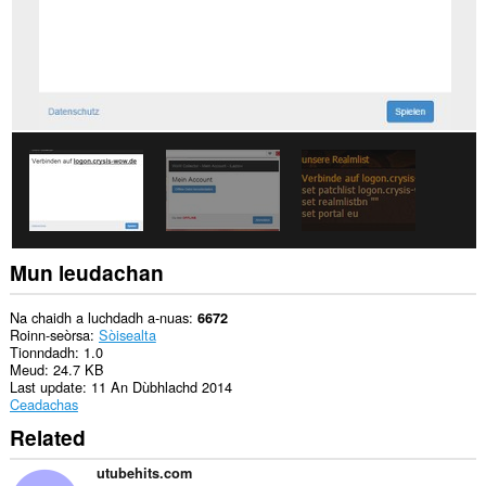
lìn.
Mun leudachan
Na chaidh a luchdadh a-nuas
6672
Roinn-seòrsa
Sòisealta
Tionndadh
1.0
Meud
24.7 KB
Last update
11 An Dùbhlachd 2014
Ceadachas
Related
utubehits.com