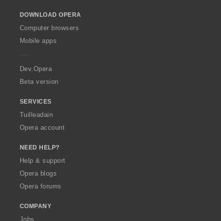
o
DOWNLOAD OPERA
w
O
Computer browsers
p
Mobile apps
e
r
a
Dev.Opera
Beta version
SERVICES
Tuilleadain
Opera account
NEED HELP?
Help & support
Opera blogs
Opera forums
COMPANY
Jobs