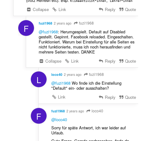
(trotz Refresh etc). Bsp:
Klimaaktivist*innen, Lehrer*innen
Collapse
Link
Reply
Quote
fuzi1968
fuzi1968
2 years ago
F
@fuzi1968
: Herumgespielt. Default auf Disabled
gestellt. Gepinnt. Facebook reloaded. Eingeschalten.
Funktioniert. Warum bei Einstellung für alle Seiten es
nicht funktionierte, muss ich noch herausfinden und
mehrere Seiten testen. DANKE
Collapse
Link
Reply
Quote
fuzi1968
loco40
2 years ago
L
@fuzi1968
Wo finde ich die Einstellung
"Default" ein- oder ausschalten?
Link
Reply
Quote
loco40
fuzi1968
2 years ago
F
@loco40
Sorry für späte Antwort, ich war leider auf
Urlaub.
Gute Frage. Gerade nachgesehen, finde da