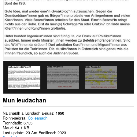
air
gach
làrach-
lìn.
Mun leudachan
Na chaidh a luchdadh a-nuas
1650
Roinn-seòrsa
Coileanadh
Tionndadh
6.1.5
Meud
54.1 KB
Last update
23 Am Faoilleach 2023