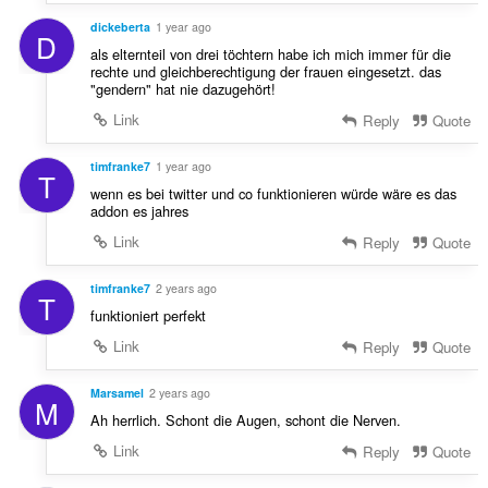
g
r
u
dickeberta
1 year ago
:
D
l
als elternteil von drei töchtern habe ich mich immer für die
è
rechte und gleichberechtigung der frauen eingesetzt. das
i
"gendern" hat nie dazugehört!
r
Link
Reply
Quote
:
timfranke7
1 year ago
T
wenn es bei twitter und co funktionieren würde wäre es das
addon es jahres
Link
Reply
Quote
timfranke7
2 years ago
T
funktioniert perfekt
Link
Reply
Quote
Marsamel
2 years ago
M
Ah herrlich. Schont die Augen, schont die Nerven.
Link
Reply
Quote