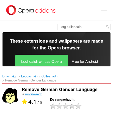
Thoir
leum
gun
phrìomh
shusbaint
These extensions and wallpapers are made
for the
Opera browser
.
Luchdaich a-nuas Opera
Free for Android
Dhachaigh
Leudachain
Coileanadh
Remove German Gender Language‎
Remove German Gender Language
le
motsiweech
4.1
Do rangachadh
/ 5