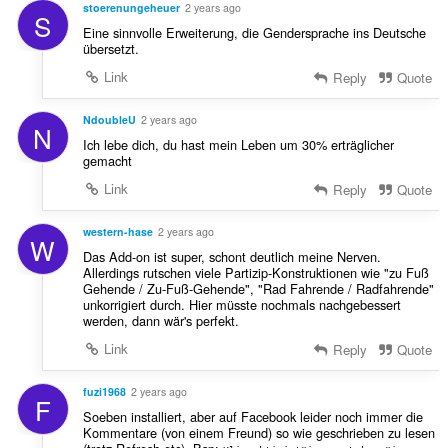
stoerenungeheuer
2 years ago
S
Eine sinnvolle Erweiterung, die Gendersprache ins Deutsche
übersetzt.
Link
Reply
Quote
NdoubleU
2 years ago
N
Ich lebe dich, du hast mein Leben um 30% erträglicher
gemacht
Link
Reply
Quote
western-hase
2 years ago
W
Das Add-on ist super, schont deutlich meine Nerven.
Allerdings rutschen viele Partizip-Konstruktionen wie "zu Fuß
Gehende / Zu-Fuß-Gehende", "Rad Fahrende / Radfahrende"
unkorrigiert durch. Hier müsste nochmals nachgebessert
werden, dann wär's perfekt.
Link
Reply
Quote
fuzi1968
2 years ago
F
Soeben installiert, aber auf Facebook leider noch immer die
Kommentare (von einem Freund) so wie geschrieben zu lesen