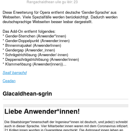
Rangachaidhean uile gu lèir:
23
Diese Erweiterung für Opera entfernt deutsche 'Gender-Sprache' aus
Webseiten. Viele Spezialfälle werden berücksichtigt. Dadurch werden
deutschsprachige Webseiten besser lesbar dargestellt.
Das Add-On entfernt folgendes:
* Gender-Sternchen (Anwender*innen)
* Gender-Doppelpunkt (Anwender:innen)
* Binnenmajuskel (AnwenderInnen)
* Gendergap (Anwender_innen)
* Schrägstrichlösung (Anwender/-innen)
* Deppenschrägstrichlösung (Anwender/innen)
* Klammerlösung (Anwender(innen))...
Seall barrachd
Ceadan
Glacaidhean-sgrìn
Gheibh
an
leudachadh
seo
cothrom
air
do
chuid
dàta