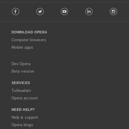
F
Facebook
Twitter
Youtube
LinkedIn
Instag
o
l
l
o
DOWNLOAD OPERA
w
O
Computer browsers
p
Mobile apps
e
r
a
Dev.Opera
Beta version
SERVICES
Tuilleadain
Opera account
NEED HELP?
Help & support
Opera blogs