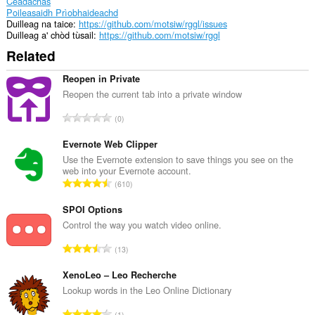
Ceadachas
Poileasaidh Prìobhaideachd
Duilleag na taice
https://github.com/motsiw/rggl/issues
Duilleag a' chòd tùsail
https://github.com/motsiw/rggl
Related
Reopen in Private
Reopen the current tab into a private window
R
0
a
n
Evernote Web Clipper
g
Use the Evernote extension to save things you see on the
web into your Evernote account.
a
R
610
c
a
h
n
SPOI Options
a
g
Control the way you watch video online.
i
a
d
R
13
c
h
a
h
e
n
XenoLeo – Leo Recherche
a
a
g
Lookup words in the Leo Online Dictionary
i
n
a
d
R
u
1