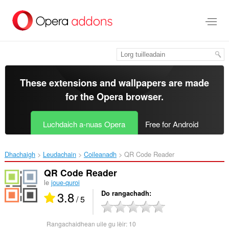
Thoir
leum
gun
phrìomh
shusbaint
These extensions and wallpapers are made
for the
Opera browser
.
Luchdaich a-nuas Opera
Free for Android
Dhachaigh
Leudachain
Coileanadh
QR Code Reader‎
QR Code Reader
le
joue-quroi
3.8
Do rangachadh
/ 5
Rangachaidhean uile gu lèir:
10