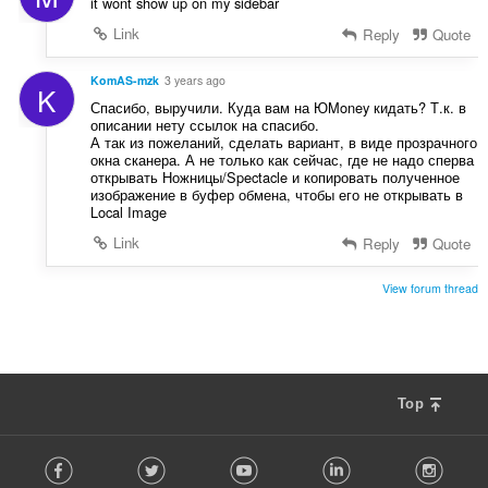
it wont show up on my sidebar
è
Link
Reply
Quote
i
r
:
KomAS-mzk
3 years ago
K
Спасибо, выручили. Куда вам на ЮMoney кидать? Т.к. в
описании нету ссылок на спасибо.
А так из пожеланий, сделать вариант, в виде прозрачного
окна сканера. А не только как сейчас, где не надо сперва
открывать Ножницы/Spectacle и копировать полученное
изображение в буфер обмена, чтобы его не открывать в
Local Image
Link
Reply
Quote
View forum thread
Top
F
Facebook
Twitter
Youtube
LinkedIn
Instag
o