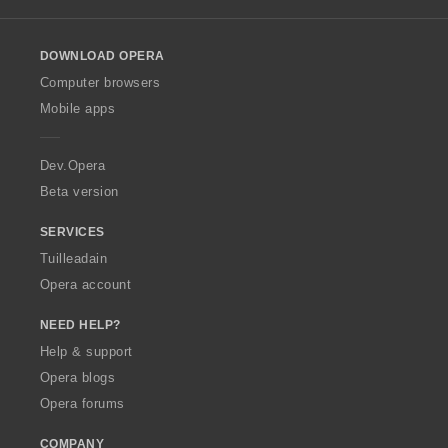
l
l
o
DOWNLOAD OPERA
w
O
Computer browsers
p
Mobile apps
e
r
a
Dev.Opera
Beta version
SERVICES
Tuilleadain
Opera account
NEED HELP?
Help & support
Opera blogs
Opera forums
COMPANY