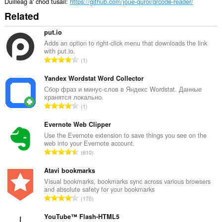
Duilleag a' chòd tùsail
https://github.com/joue-quroi/qrcode-reader/
Related
put.io
Adds an option to right-click menu that downloads the link
with put.io.
R
1
a
n
Yandex Wordstat Word Collector
g
Сбор фраз и минус-слов в Яндекс Wordstat. Данные
хранятся локально.
a
R
1
c
a
h
n
Evernote Web Clipper
a
g
Use the Evernote extension to save things you see on the
i
web into your Evernote account.
a
d
R
610
c
h
a
h
e
n
Atavi bookmarks
a
a
g
Visual bookmarks, bookmarks sync across various browsers
i
n
and absolute safety for your bookmarks
a
d
R
u
170
c
h
a
i
h
e
n
YouTube™ Flash-HTML5
l
a