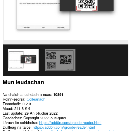
Mun leudachan
Na chaidh a luchdadh a-nuas
10891
Roinn-seòrsa
Coileanadh
Tionndadh
0.2.3
Meud
241.8 KB
Last update
29 An t-Iuchar 2022
Ceadachas
Copyright 2022 joue-quroi
Làrach-lìn seirbheise
https://add0n.com/qrcode-reader.html
Duilleag na taice
https://add0n.com/qrcode-reader.html