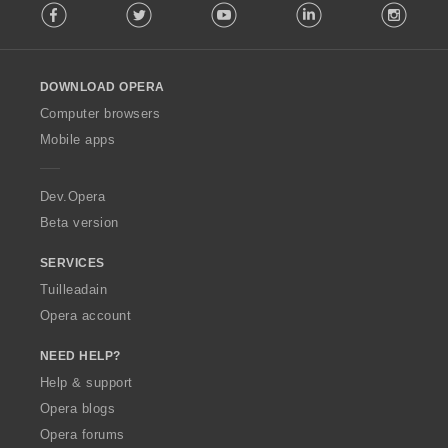
Facebook
Twitter
Youtube
LinkedIn
Instag
o
l
l
o
DOWNLOAD OPERA
w
O
Computer browsers
p
Mobile apps
e
r
a
Dev.Opera
Beta version
SERVICES
Tuilleadain
Opera account
NEED HELP?
Help & support
Opera blogs
Opera forums