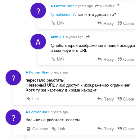
maksimoff7
A Former User
5 years ago
?
@maksimoff7
: так и что делать то?
Link
Reply
Quote
Arwellus
5 years ago
A
@nelis: открой изображение в новой вкладке
и скопируй его URL
Link
Reply
Quote
A Former User
5 years ago
?
перестало работать(
"Неверный URL либо доступ к изображению ограничен"
Хотя ту же картинку в хроме находит
Link
Reply
Quote
A Former User
5 years ago
?
больше не работает. совсем
Collapse
Link
Reply
Quote