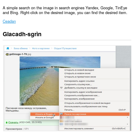
A simple search on the image in search engines Yandex, Google, TinEye
and Bing. Right-click on the desired image, you can find the desired item.
Ceadan
Glacadh-sgrìn
Gheibh
an
leudachadh
seo
cothrom
air
na
tabaichean
agad
is
na
bhrabhsaicheas
tu.