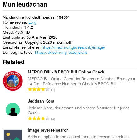
Mun leudachan
Na chaidh a luchdadh a-nuas
194501
Roinn-seòrsa
Lorg
Tionndadh
1.4.2
Meud
43.5 KB
Last update
30 Am Màrt 2020
Ceadachas
Copyright 2020 maksimoff7
Làrach-lìn seirbheise
https://maximoff.ga/searchbyimage/
Duilleag na taice
https://vk.com/my_extensions
Related
MEPCO Bill - MEPCO Bill Online Check
MEPCO Bill Online Check by Reference Number. Enter your
14 Digit Reference Number to Check MEPCO Bill.
R
1
a
n
Jeddsan Kora
g
Jeddsan Kora, der smarte und sichere Assistent für jedes
Gerät.
a
R
3
c
a
h
n
Image reverse search
a
g
Adds an option to the context menu to reverse search an
i