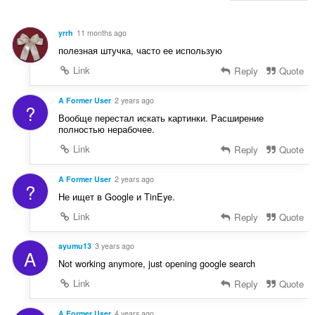
e
i
n
g
r
u
u
yrrh
11 months ago
:
i
l
полезная штучка, часто ее использую
l
è
e
Link
Reply
Quote
i
g
r
u
A Former User
2 years ago
:
?
l
Вообще перестал искать картинки. Расширение
è
полностью нерабочее.
i
Link
Reply
Quote
r
:
A Former User
2 years ago
?
Не ищет в Google и TinEye.
Link
Reply
Quote
ayumu13
3 years ago
A
Not working anymore, just opening google search
Link
Reply
Quote
A Former User
4 years ago