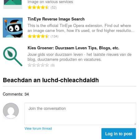
image on various services
a
d
R
52
c
h
a
h
e
n
TinEye Reverse Image Search
a
a
g
This is the official TinEye Opera extension. Find out where
i
n
an image came from, how it's used, or find higher resolutio...
a
d
R
u
134
c
h
a
i
h
e
n
Kies Groener: Duurzaam Leven Tips, Blogs, etc.
l
a
a
g
e
Jouw gids voor duurzaam leven - het laatste nieuws van de
i
n
blog, duurzamere producten en vacatures.
a
g
d
R
u
0
c
u
h
a
i
h
l
e
n
l
Beachdan an luchd-chleachdaidh
a
è
a
g
e
i
i
n
a
g
d
r
u
Comments: 34
c
u
h
:
i
h
l
e
l
a
è
a
e
i
i
n
g
d
r
u
u
h
:
i
View forum thread
l
e
Log in to post
l
è
a