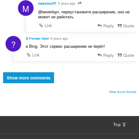
maksimoff7
5 years ago
M
@eeverlayn, переустановите расширение, оно не
может не работать
Link
Reply
Quote
A Former User
6 years ago
?
и Bing. Этот сервис расширение не берёт!
Link
Reply
Quote
Show more comments
View forum thread
Top
F