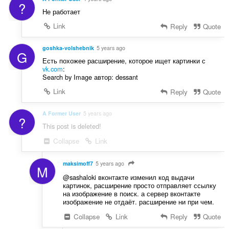
?
Не работает
Link
Reply
Quote
goshka-volshebnik
5 years ago
G
Есть похожее расширение, которое ищет картинки с
vk.com
:
Search by Image автор: dessant
Link
Reply
Quote
A Former User
5 years ago
?
This post is deleted!
Collapse
Link
maksimoff7
5 years ago
M
@sashaloki вконтакте изменил код выдачи
картинок, расширение просто отправляет ссылку
на изображение в поиск. а сервер вконтакте
изображение не отдаёт. расширение ни при чем.
Collapse
Link
Reply
Quote