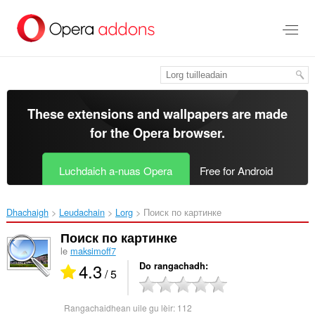
Thoir
leum
gun
phrìomh
shusbaint
These extensions and wallpapers are made
for the
Opera browser
.
Luchdaich a-nuas Opera
Free for Android
Dhachaigh
Leudachain
Lorg
Поиск по картинке‎
Поиск по картинке
le
maksimoff7
4.3
Do rangachadh
/ 5
Rangachaidhean uile gu lèir:
112