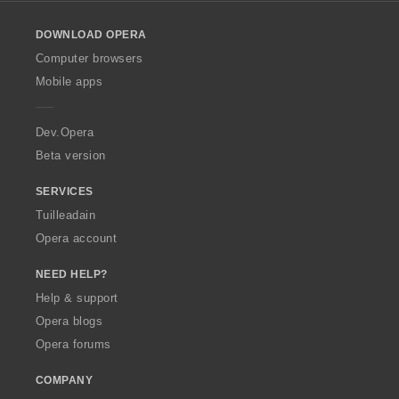
l
o
DOWNLOAD OPERA
w
O
Computer browsers
p
Mobile apps
e
r
a
Dev.Opera
Beta version
SERVICES
Tuilleadain
Opera account
NEED HELP?
Help & support
Opera blogs
Opera forums
COMPANY