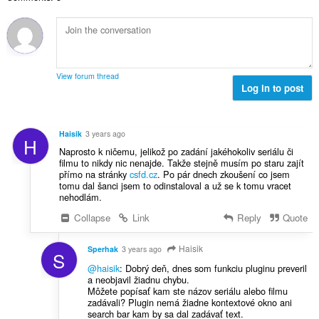
c
u
h
:
i
h
l
e
l
a
è
a
e
i
i
n
g
d
r
u
u
h
:
i
View forum thread
l
e
Log in to post
l
è
a
e
i
n
g
r
u
u
Haisik
3 years ago
:
H
i
l
Naprosto k ničemu, jelikož po zadání jakéhokoliv seriálu či
l
è
filmu to nikdy nic nenajde. Takže stejně musím po staru zajít
e
přímo na stránky
csfd.cz
. Po pár dnech zkoušení co jsem
i
g
tomu dal šanci jsem to odinstaloval a už se k tomu vracet
r
nehodlám.
u
:
l
Collapse
Link
Reply
Quote
è
i
Haisik
Sperhak
3 years ago
S
r
@haisik
: Dobrý deň, dnes som funkciu pluginu preveril
:
a neobjavil žiadnu chybu.
Môžete popísať kam ste názov seriálu alebo filmu
zadávali? Plugin nemá žiadne kontextové okno ani
search bar kam by sa dal zadávať text.