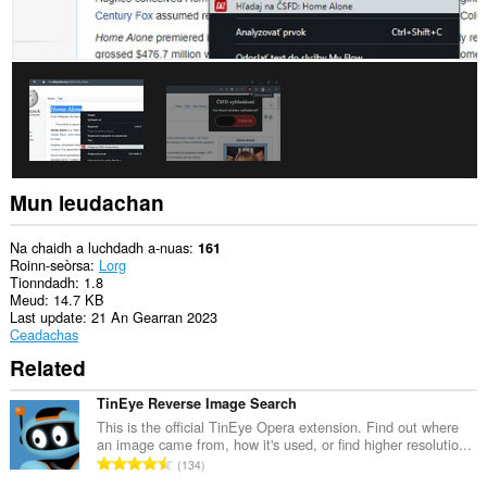
Mun leudachan
Na chaidh a luchdadh a-nuas
161
Roinn-seòrsa
Lorg
Tionndadh
1.8
Meud
14.7 KB
Last update
21 An Gearran 2023
Ceadachas
Related
TinEye Reverse Image Search
This is the official TinEye Opera extension. Find out where
an image came from, how it's used, or find higher resolutio...
R
134
a