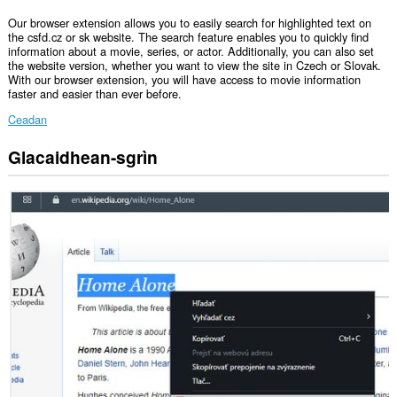
Our browser extension allows you to easily search for highlighted text on
the csfd.cz or sk website. The search feature enables you to quickly find
information about a movie, series, or actor. Additionally, you can also set
the website version, whether you want to view the site in Czech or Slovak.
With our browser extension, you will have access to movie information
faster and easier than ever before.
Ceadan
Glacaidhean-sgrìn
Gheibh
an
leudachadh
seo
cothrom
air
na
tabaichean
agad
is
na
bhrabhsaicheas
tu.