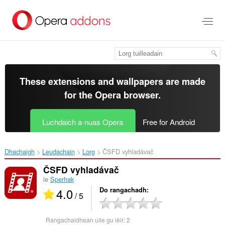
Thoir
leum
gun
phrìomh
shusbaint
These extensions and wallpapers are made
for the
Opera browser
.
Luchdaich a-nuas Opera
Free for Android
Dhachaigh
Leudachain
Lorg
ČSFD vyhladávač‎
ČSFD vyhladávač
le
Sperhak
4.0
Do rangachadh
/ 5
Rangachaidhean uile gu lèir:
2