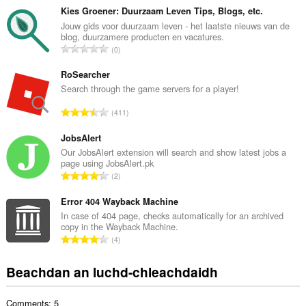
n
Kies Groener: Duurzaam Leven Tips, Blogs, etc.
g
Jouw gids voor duurzaam leven - het laatste nieuws van de
blog, duurzamere producten en vacatures.
a
R
0
c
a
h
n
RoSearcher
a
g
Search through the game servers for a player!
i
a
d
R
411
c
h
a
h
e
n
JobsAlert
a
a
g
Our JobsAlert extension will search and show latest jobs a
i
n
page using JobsAlert.pk
a
d
R
u
2
c
h
a
i
h
e
n
Error 404 Wayback Machine
l
a
a
g
e
In case of 404 page, checks automatically for an archived
i
n
copy in the Wayback Machine.
a
g
d
R
u
4
c
u
h
a
i
h
l
e
n
l
Beachdan an luchd-chleachdaidh
a
è
a
g
e
i
i
n
a
g
d
r
u
Comments: 5