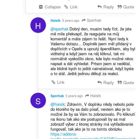
Collapse
Link
Reply
Quote
Sperhak
Haisik
3 years ago
H
@sperhak
Dobrý den, musím tedy říct, že jste
mě mile překvapil, že reagujete na můj
komentář a máte zájem to řešit. Nyní tedy k
Vašemu dotazu... Doplněk jsem měl přidaný v
doplňcích v Opeře a upnutý špendlíkem, aby byl
viditelný a když jsem na něj kliknul, tak mi
normálně vyskočilo okno, kde bylo možné něco
napsat a dát vyhledat. Prtscn jsem si nedělal,
ale klidně bych to ještě nainstaloval, když byste
o to stál. Ještě jednou děkuji za reakci.
Link
Reply
Quote
Haisik
Sperhak
3 years ago
S
@haisik
: Zdravím, V doplnku nikdy nebolo pole
do ktorého by sa dalo písať, neviem ako je to
možné že by sa Vám to zobrazovalo. Po kliknutí
na ikonu tak ako ste postupovali by sa mal
zobraziť výber z ktorej stránky má vyhľadávanie
fungovať, tak ako je to na tomto obrázku
https://addons-
media.operacdn.com/media/CACHE/images/ext