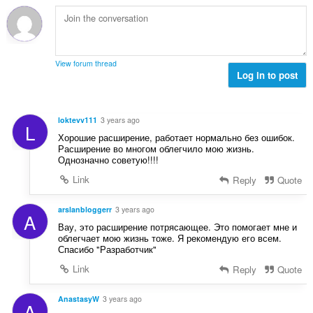
h
l
e
l
a
è
a
e
i
i
n
g
d
r
u
u
h
:
i
View forum thread
l
e
Log in to post
l
è
a
e
i
n
g
r
u
u
loktevv111
3 years ago
:
L
i
l
Хорошие расширение, работает нормально без ошибок.
l
è
Расширение во многом облегчило мою жизнь.
e
Однозначно советую!!!!
i
g
r
Link
Reply
Quote
u
:
l
arslanbloggerr
3 years ago
è
A
i
Вау, это расширение потрясающее. Это помогает мне и
облегчает мою жизнь тоже. Я рекомендую его всем.
r
Спасибо "Разработчик"
:
Link
Reply
Quote
AnastasyW
3 years ago
A