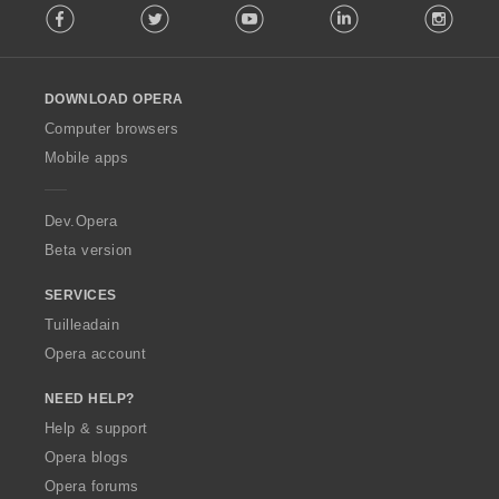
Facebook
Twitter
Youtube
LinkedIn
Instag
o
l
l
o
DOWNLOAD OPERA
w
O
Computer browsers
p
Mobile apps
e
r
a
Dev.Opera
Beta version
SERVICES
Tuilleadain
Opera account
NEED HELP?
Help & support
Opera blogs
Opera forums