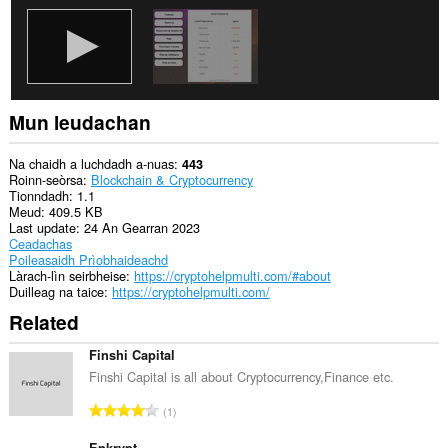
tabaichean
agad
is
na
bhrabhsaicheas
tu.
Mun leudachan
Na chaidh a luchdadh a-nuas
443
Roinn-seòrsa
Blockchain & Cryptocurrency
Tionndadh
1.1
Meud
409.5 KB
Last update
24 An Gearran 2023
Ceadachas
Poileasaidh Prìobhaideachd
Làrach-lìn seirbheise
https://cryptohelpmulti.com/#about
Duilleag na taice
https://cryptohelpmulti.com/
Related
Finshi Capital
Finshi Capital is all about Cryptocurrency,Finance etc.
R
1
a
Enkrypt