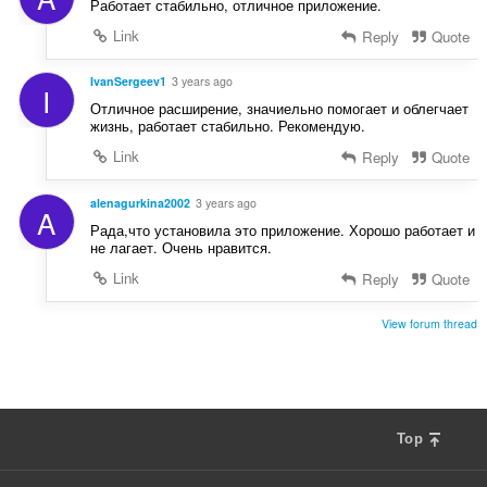
Работает стабильно, отличное приложение.
Link
Reply
Quote
IvanSergeev1
3 years ago
I
Отличное расширение, значиельно помогает и облегчает
жизнь, работает стабильно. Рекомендую.
Link
Reply
Quote
alenagurkina2002
3 years ago
A
Рада,что установила это приложение. Хорошо работает и
не лагает. Очень нравится.
Link
Reply
Quote
View forum thread
Top
F