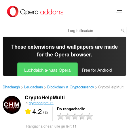
Thoir
leum
gun
phrìomh
shusbaint
These extensions and wallpapers are made
for the
Opera browser
.
Luchdaich a-nuas Opera
Free for Android
Dhachaigh
Leudachain
Blockchain & Cryptocurrency
CryptoHelpMulti‎
CryptoHelpMulti
le
cryptohelpmulti
4.2
Do rangachadh
/ 5
Rangachaidhean uile gu lèir:
11