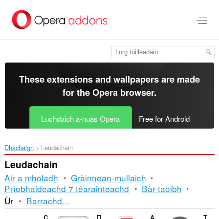
Thoir
leum
gun
phrìomh
shusbaint
These extensions and wallpapers are made
for the
Opera browser
.
Luchdaich a-nuas Opera
Free for Android
Dhachaigh
Leudachain
Leudachain
Air a mholadh
Gràinnean-mullaich
Prìobhaideachd ⁊ tèarainteachd
Bàr-taoibh
Seòrsachadh
Ùr
Barrachd...
is
Comfort On-Screen Keyboard Pro Extension
Правільны сцяг
Adblock Plus
Turn Off the Lights