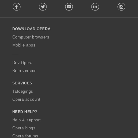
Facebook
Twitter
Youtube
LinkedIn
Instag
o
l
l
o
DOWNLOAD OPERA
w
O
Computer browsers
p
Mobile apps
e
r
a
Dev.Opera
Beta version
SERVICES
Tafoegings
Opera account
NEED HELP?
Help & support
Opera blogs
Opera forums