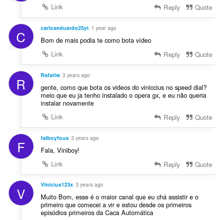
Link
Reply
Quote
carloseduardo25yt
1 year ago
C
Bom de mais podia te como bota vídeo
Link
Reply
Quote
Rafatiw
3 years ago
R
gente, como que bota os videos do viniccius no speed dial?
meio que eu ja tenho instalado o opera gx, e eu não queria
instalar novamente
Link
Reply
Quote
falboyfous
3 years ago
F
Fala, Viniboy!
Link
Reply
Quote
Vinicius123x
3 years ago
V
Muito Bom, esse é o maior canal que eu chá assistir e o
primeiro que comecei a vir e estou desde os primeiros
episódios primeiros da Caca Automática