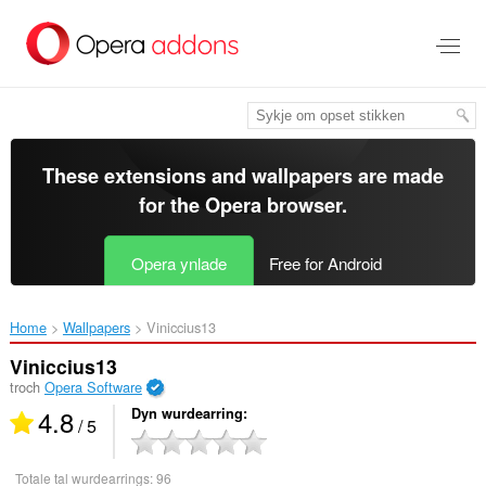
Oerslaan
nei
haad
ynhâld
These extensions and wallpapers are made
for the
Opera browser
.
Opera ynlade
Free for Android
Home
Wallpapers
Viniccius13‎
Viniccius13
troch
Opera Software
4.8
Dyn wurdearring
/ 5
Totale tal wurdearrings:
96