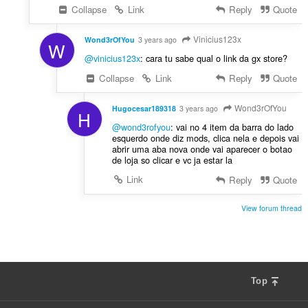
Collapse
Link
Reply
Quote
Vinicius123x
Wond3rOfYou
3 years ago
W
@vinicius123x
: cara tu sabe qual o link da gx store?
Collapse
Link
Reply
Quote
Wond3rOfYou
Hugocesar189318
3 years ago
H
@wond3rofyou
: vai no 4 item da barra do lado
esquerdo onde diz mods, clica nela e depois vai
abrir uma aba nova onde vai aparecer o botao
de loja so clicar e vc ja estar la
Link
Reply
Quote
View forum thread
Top
F