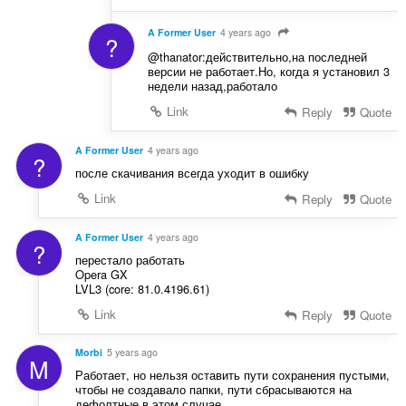
A Former User
4 years ago
?
@thanator:действительно,на последней
версии не работает.Но, когда я установил 3
недели назад,работало
Link
Reply
Quote
A Former User
4 years ago
?
после скачивания всегда уходит в ошибку
Link
Reply
Quote
A Former User
4 years ago
?
перестало работать
Opera GX
LVL3 (core: 81.0.4196.61)
Link
Reply
Quote
Morbi
5 years ago
M
Работает, но нельзя оставить пути сохранения пустыми,
чтобы не создавало папки, пути сбрасываются на
дефолтные в этом случае.