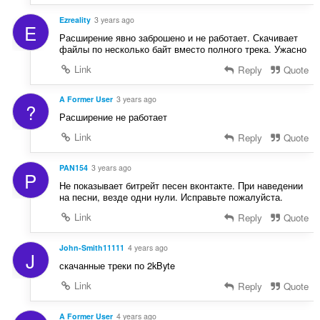
Ezreality
3 years ago
E
Расширение явно заброшено и не работает. Скачивает
файлы по несколько байт вместо полного трека. Ужасно
Link
Reply
Quote
A Former User
3 years ago
?
Расширение не работает
Link
Reply
Quote
PAN154
3 years ago
P
Не показывает битрейт песен вконтакте. При наведении
на песни, везде одни нули. Исправьте пожалуйста.
Link
Reply
Quote
John-Smith11111
4 years ago
J
скачанные треки по 2kByte
Link
Reply
Quote
A Former User
4 years ago