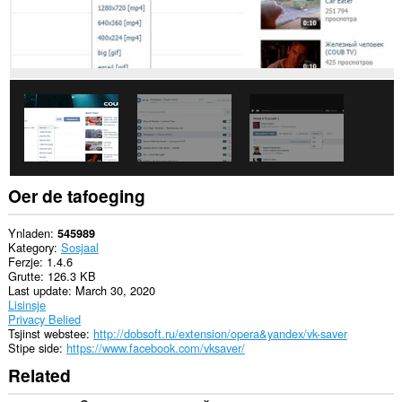
tagong
ha
ta
jo
gegevens
op
guon
websteeën.
This
permission
allows
other
installed
Oer de tafoeging
extensions
and
web
Ynladen
545989
pages
Kategory
Sosjaal
to
Ferzje
1.4.6
communicate
Grutte
126.3 KB
with
Last update
March 30, 2020
this
Lisinsje
extension.
Privacy Belied
Tsjinst webstee
http://dobsoft.ru/extension/opera&yandex/vk-saver
Dizze
Stipe side
https://www.facebook.com/vksaver/
tafoeging
Related
sil
dyn