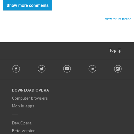
Show more comments
View forum thread
Top
F
Facebook
Twitter
Youtube
LinkedIn
Instag
o
l
l
o
DOWNLOAD OPERA
w
O
Computer browsers
p
Mobile apps
e
r
a
Dev.Opera
Beta version