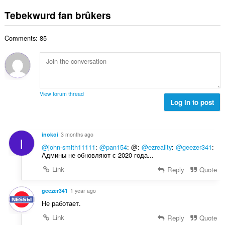
o
r
aktiviteit
t
s
r
fan
t
r
Tebekwurd fan brûkers
a
:
d
blêdzjen.
a
i
l
e
l
n
w
a
Comments: 85
e
g
u
r
t
s
r
r
a
:
d
i
l
e
n
w
a
g
u
r
View forum thread
s
r
Log in to post
r
:
d
i
e
n
a
g
inokoi
3 months ago
I
r
s
@john-smith11111
:
@pan154
: @:
@ezreality
:
@geezer341
:
r
:
Админы не обновляют с 2020 года...
i
Link
Reply
Quote
n
g
s
geezer341
1 year ago
:
Не работает.
Link
Reply
Quote