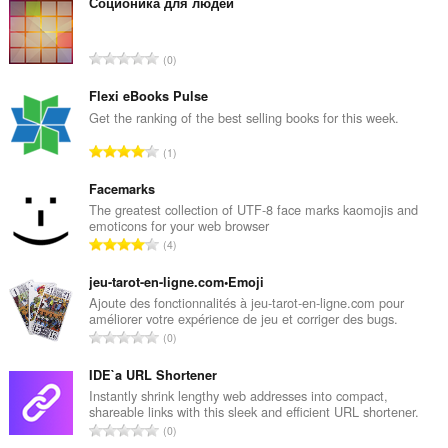
tafoegings
Соционика для людей
beheare.
This
T
0
extension
o
can
t
Flexi eBooks Pulse
create
rich
a
Get the ranking of the best selling books for this week.
notifications
l
and
T
1
e
display
o
t
them
t
Facemarks
to
a
a
The greatest collection of UTF-8 face marks kaomojis and
you
l
emoticons for your web browser
in
l
w
T
the
4
e
u
system
o
t
tray.
r
t
jeu-tarot-en-ligne.com•Emoji
a
d
a
Ajoute des fonctionnalités à jeu-tarot-en-ligne.com pour
Dizze
l
e
améliorer votre expérience de jeu et corriger des bugs.
l
tafoeging
w
T
a
kin
0
e
u
o
tagong
r
t
r
ha
t
IDE`a URL Shortener
r
a
ta
d
a
i
Instantly shrink lengthy web addresses into compact,
l
jo
e
shareable links with this sleek and efficient URL shortener.
l
n
ljeppers
w
T
a
0
e
en
g
u