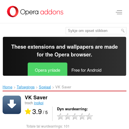
Oerslaan
nei
haad
ynhâld
These extensions and wallpapers are made
for the
Opera browser
.
Opera ynlade
Free for Android
Home
Tafoegings
Sosjaal
VK Saver‎
VK Saver
troch
inokoi
3.9
Dyn wurdearring
/ 5
Totale tal wurdearrings:
101