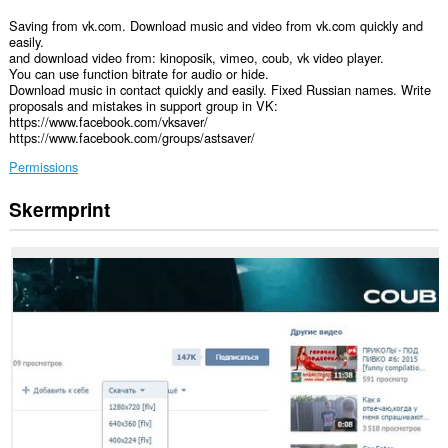
Saving from vk.com. Download music and video from vk.com quickly and
easily.
and download video from: kinoposik, vimeo, coub, vk video player.
You can use function bitrate for audio or hide.
Download music in contact quickly and easily. Fixed Russian names. Write
proposals and mistakes in support group in VK:
https://www.facebook.com/vksaver/
https://www.facebook.com/groups/astsaver/
Permissions
Skermprint
Dizze
tafoeging
kin
tagong
ha
ta
jo
gegevens
op
alle
websteeën.
Dizze
tafoeging
kin