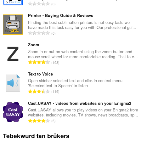
T
0
o
t
Printer - Buying Guide & Reviews
a
Finding the best sublimation printers is not easy task. we
have made this task easy for you with Our professional gui...
l
T
0
e
o
t
t
Zoom
a
a
Zoom in or out on web content using the zoom button and
l
mouse scroll wheel for more comfortable reading. That to e...
l
w
T
193
e
u
o
t
r
t
Text to Voice
a
d
a
Open sidebar selected text and click in context menu
l
e
'Selected text to Speech' to listen
l
w
T
a
119
e
u
o
r
t
r
t
Cast.UASAY - videos from websites on your Enigma2
r
a
d
a
i
Cast.UASAY allows you to play videos on your Enigma2 from
l
e
websites, including movies, TV shows, news broadcasts, sp...
l
n
w
T
a
6
e
g
u
o
r
t
s
r
t
r
Tebekwurd fan brûkers
a
:
d
a
i