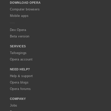
DOWNLOAD OPERA
w
O
Computer browsers
p
Mobile apps
e
r
a
Dev.Opera
Beta version
SERVICES
Tafoegings
Opera account
NEED HELP?
Help & support
Opera blogs
Opera forums
COMPANY
Jobs