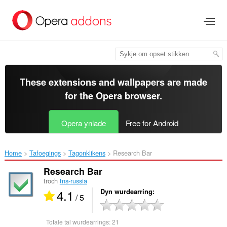
Oerslaan
nei
haad
ynhâld
These extensions and wallpapers are made
for the
Opera browser
.
Opera ynlade
Free for Android
Home
Tafoegings
Tagonklikens
Research Bar‎
Research Bar
troch
tns-russia
4.1
Dyn wurdearring
/ 5
Totale tal wurdearrings:
21