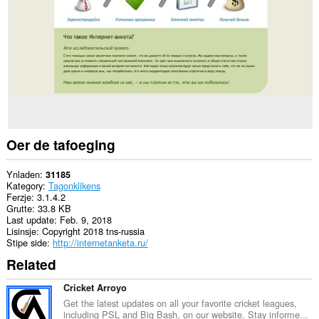
alle
websteeën.
Dizze
tafoeging
kin
tagong
ha
ta
jo
ljeppers
en
aktiviteit
Oer de tafoeging
fan
blêdzjen.
Ynladen
31185
Kategory
Tagonklikens
Ferzje
3.1.4.2
Grutte
33.8 KB
Last update
Feb. 9, 2018
Lisinsje
Copyright 2018 tns-russia
Stipe side
http://internetanketa.ru/
Related
Cricket Arroyo
Get the latest updates on all your favorite cricket leagues,
including PSL and Big Bash, on our website. Stay informe...