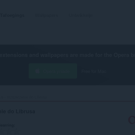
Tafoegings
Wallpapers
Untwikkelje
extensions and wallpapers are made for the
Opera b
Opera ynlade
Free for Mac
us - rozszerzenie do Librusa‎
nie do Librusa
earring