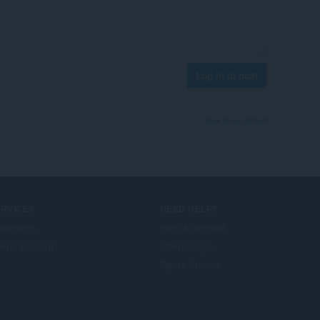
Log in to post
View forum thread
ERVICES
NEED HELP?
foegings
Help & support
era account
Opera blogs
Opera forums