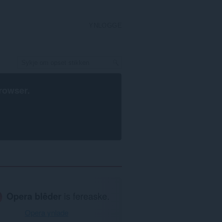
YNLOGGE
rowser
.
Opera blêder
is fereaske.
Opera ynlade