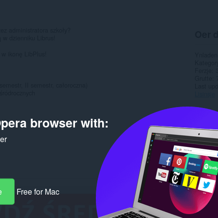
ez administratora szkoły?
Oer d
 w dzienniku Librus!
 w ikonę LibPlus!
Ynladen
Kategor
Ferzje
Grutte
semestr, II semestr, całoroczna)
Last up
 śródrocznych
Lisinsje
Rela
pera browser with:
ker
e
Free for Mac