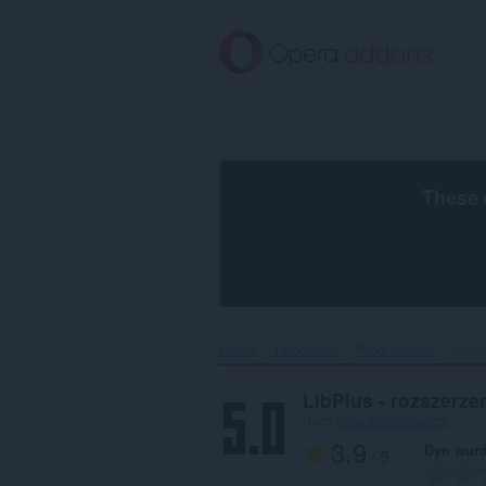
Oerslaan
nei
haad
ynhâld
These 
Home
Tafoegings
Produktiviteit
LibPl
LibPlus - rozszerze
troch
dawid-stankiewicz
3.9
Dyn wurd
/ 5