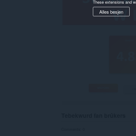
These extensions and wa
op
guon
Alles besjen
websteeën.
Tebekwurd fan brûkers
Comments: 0