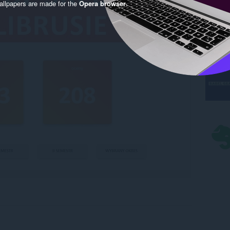
llpapers are made for the
Opera browser
.