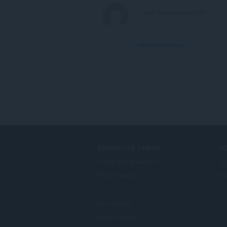
View forum thread
DOWNLOAD OPERA
S
Computer browsers
Ta
Mobile apps
Op
Dev.Opera
Beta version