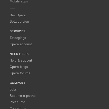
Mobile apps
e
r
a
Dev.Opera
Beta version
SERVICES
Tafoegings
Opera account
NEED HELP?
Help & support
Opera blogs
Opera forums
COMPANY
Jobs
Become a partner
Press info
Contact us