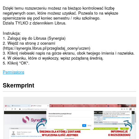
Dzięki temu rozszerzeniu możesz na bieżąco kontrolować liczbę
negatywnych ocen, które możesz uzyskać. Pozwala to na większe
opierniczanie się pod koniec semestru / roku szkolnego.
Działa TYLKO z dziennikiem Librus.
Instrukcja:
1. Zaloguj się do Librusa (Synergia)
2. Wejdź na stronę z ocenami
(https://synergia.librus.pl/przegladaj_oceny/uczen)
3. Kliknij niebieski napis na górze ekranu, obok twojego imienia i nazwiska.
4. W okienku, które ci wyskoczy, wpisz pożądaną średnią.
5. Kliknij "OK".
Permissions
Skermprint
Dizze
tafoeging
kin
tagong
ha
ta
jo
gegevens
op
guon
websteeën.