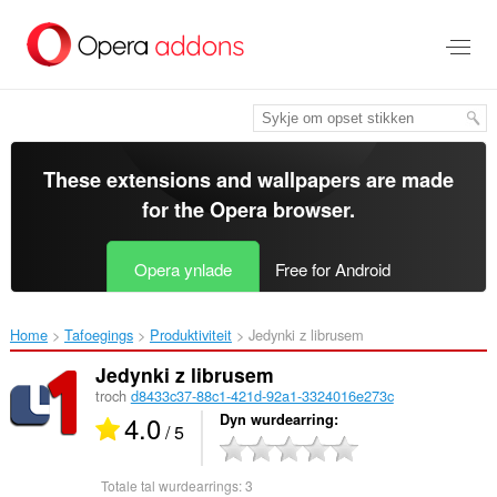
Oerslaan
nei
haad
ynhâld
These extensions and wallpapers are made
for the
Opera browser
.
Opera ynlade
Free for Android
Home
Tafoegings
Produktiviteit
Jedynki z librusem‎
Jedynki z librusem
troch
d8433c37-88c1-421d-92a1-3324016e273c
4.0
Dyn wurdearring
/ 5
Totale tal wurdearrings:
3