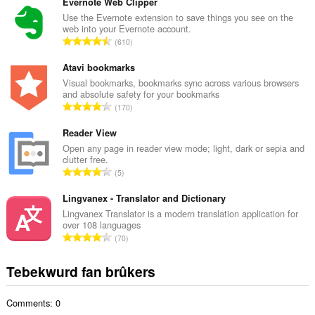
t
Evernote Web Clipper
a
Use the Evernote extension to save things you see on the
web into your Evernote account.
l
T
610
e
o
t
t
Atavi bookmarks
a
a
Visual bookmarks, bookmarks sync across various browsers
l
and absolute safety for your bookmarks
l
w
T
170
e
u
o
t
r
t
Reader View
a
d
a
Open any page in reader view mode; light, dark or sepia and
l
e
clutter free.
l
w
T
a
5
e
u
o
r
t
r
t
Lingvanex - Translator and Dictionary
r
a
d
a
i
Lingvanex Translator is a modern translation application for
l
e
over 108 languages
l
n
w
T
a
70
e
g
u
o
r
t
s
r
t
r
Tebekwurd fan brûkers
a
:
d
a
i
l
e
l
n
w
a
Comments: 0
e
g
u