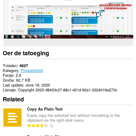
Oer de tafoeging
Ynladen
4627
Kategory
Produktiviteit
Ferzje
2.6
Grutte
62.7 KB
Last update
June 18, 2020
Lisinsje
Copyright 2020 d8433c37-88c1-421d-92a1-3324016e273c
Related
Copy As Plain Text
Easily copy the selected text without formatting to the
clipboard via the right-click menu.
T
5
o