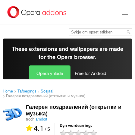
Oerslaan
nei
haad
ynhâld
These extensions and wallpapers are made
for the
Opera browser
.
Opera ynlade
Free for Android
Home
Tafoegings
Sosjaal
Галерея поздравлений (открытки и музыка)‎
Галерея поздравлений (открытки и
музыка)
troch
amdoit
4.1
Dyn wurdearring
/ 5