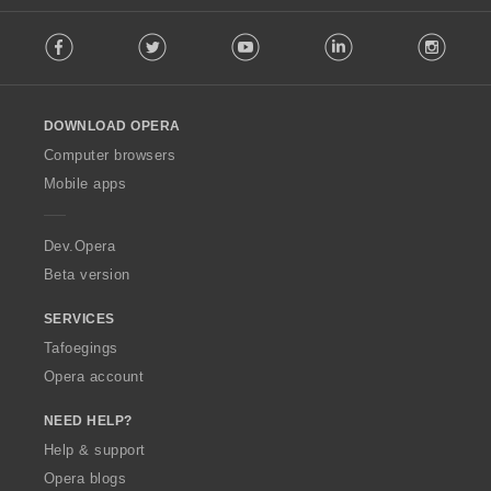
s
F
:
Facebook
Twitter
Youtube
LinkedIn
Instag
o
l
l
o
DOWNLOAD OPERA
w
O
Computer browsers
p
Mobile apps
e
r
a
Dev.Opera
Beta version
SERVICES
Tafoegings
Opera account
NEED HELP?
Help & support
Opera blogs