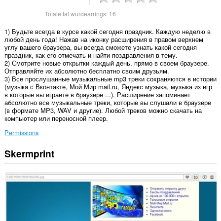
Totale tal wurdearrings:
16
1) Будьте всегда в курсе какой сегодня праздник. Каждую неделю в
любой день года! Нажав на иконку расширения в правом верхнем
углу вашего браузера, вы всегда сможете узнать какой сегодня
праздник, как его отмечать и найти поздравления в тему.
2) Смотрите новые открытки каждый день, прямо в своем браузере.
Отправляйте их абсолютно бесплатно своим друзьям.
3) Все прослушанные музыкальные mp3 треки сохраняются в истории
(музыка с Вконтакте, Мой Мир mail.ru, Яндекс музыка, музыка из игр
в которые вы играете в браузере ...). Расширение запоминает
абсолютно все музыкальные треки, которые вы слушали в браузере
(в формате MP3, WAV и другие). Любой треков можно скачать на
компьютер или переносной плеер.
Permissions
Skermprint
Dizze
tafoeging
kin
tagong
ha
ta
jo
gegevens
op