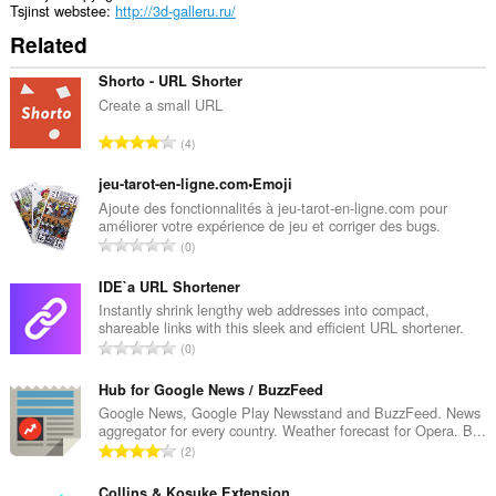
Tsjinst webstee
http://3d-galleru.ru/
Related
Shorto - URL Shorter
Create a small URL
T
4
o
t
jeu-tarot-en-ligne.com•Emoji
a
Ajoute des fonctionnalités à jeu-tarot-en-ligne.com pour
améliorer votre expérience de jeu et corriger des bugs.
l
T
0
e
o
t
t
IDE`a URL Shortener
a
a
Instantly shrink lengthy web addresses into compact,
l
shareable links with this sleek and efficient URL shortener.
l
w
T
0
e
u
o
t
r
t
Hub for Google News / BuzzFeed
a
d
a
Google News, Google Play Newsstand and BuzzFeed. News
l
e
aggregator for every country. Weather forecast for Opera. B...
l
w
T
a
2
e
u
o
r
t
r
t
Collins & Kosuke Extension
r