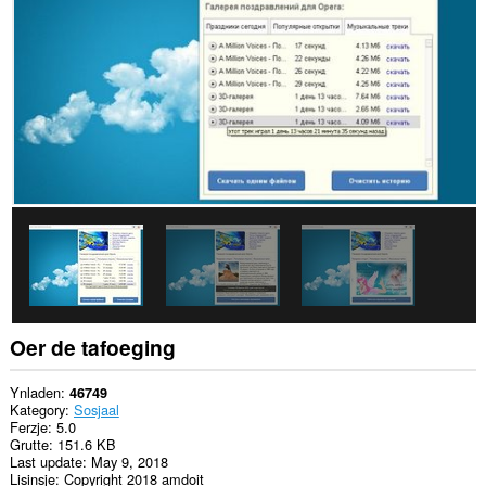
alle
websteeën.
Dizze
tafoeging
kin
tagong
ha
ta
jo
ljeppers
en
aktiviteit
fan
blêdzjen.
This
extension
can
store
Oer de tafoeging
an
unlimited
amount
Ynladen
46749
of
Kategory
Sosjaal
client-
Ferzje
5.0
side
Grutte
151.6 KB
data.
Last update
May 9, 2018
Lisinsje
Copyright 2018 amdoit