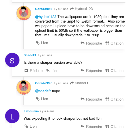
Hydroxi123
Corado99 6
il y a 3 ans
@hydroxi123
The wallpapers are in 1080p but they are
converted from the .mp4 to .webm format... Also some
wallpapers i upload have to be downscaled because the
upload limit is 50Mb so if the wallpaper is bigger than
that limit i usually downgrade it to 720p
Lien
Répondre
Citation
ShadeFt
il y a 3 ans
S
Is there a sharper version available?
Réduire
Lien
Répondre
Citation
ShadeFt
Corado99 6
il y a 3 ans
@shadeft
nope
Lien
Répondre
Citation
Laboumm
il y a 4 ans
L
Was expecting it to look sharper but not bad tbh
Lien
Répondre
Citation