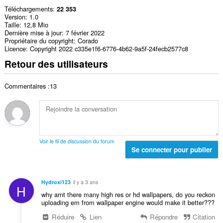
Téléchargements
22 353
Version
1.0
Taille
12,8 Mio
Dernière mise à jour
7 février 2022
Propriétaire du copyright
Corado
Licence
Copyright 2022 c335e1f6-6776-4b62-9a5f-24fecb2577c8
Retour des utilisateurs
Commentaires :13
Voir le fil de discussion du forum
Se connecter pour publier
Hydroxi123
il y a 3 ans
H
why arnt there many high res or hd wallpapers, do you reckon
uploading em from wallpaper engine would make it better???
Réduire
Lien
Répondre
Citation