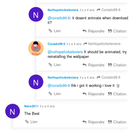
Corado99 6
NoHopeforbeleviers
il y a 4 ans
N
@corado99-6
: it dosent animate when download
it?
Lien
Répondre
Citation
NoHopeforbeleviers
Corado99 6
il y a 4 ans
@nohopeforbeleviers
It should be animated, try
reinstalling the wallpaper
Lien
Répondre
Citation
Corado99 6
NoHopeforbeleviers
il y a 4 ans
N
@corado99-6
thk i got it working i love it :))
Lien
Répondre
Citation
Nato2611
il y a 4 ans
N
The Best
Lien
Répondre
Citation