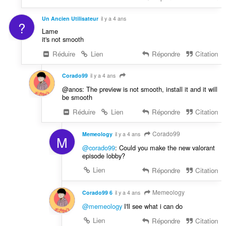
Un Ancien Utilisateur
il y a 4 ans
?
Lame
it's not smooth
Réduire
Lien
Répondre
Citation
Corado99
il y a 4 ans
@anos: The preview is not smooth, install it and it will
be smooth
Réduire
Lien
Répondre
Citation
Corado99
Memeology
il y a 4 ans
M
@corado99
: Could you make the new valorant
episode lobby?
Lien
Répondre
Citation
Memeology
Corado99 6
il y a 4 ans
@memeology
I'll see what i can do
Lien
Répondre
Citation