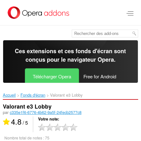
Aller
au
contenu
principal
Ces extensions et ces fonds d'écran sont
conçus pour le
navigateur Opera
.
Télécharger Opera
Free for Android
Accueil
Fonds d'écran
Valorant e3 Lobby‎
Valorant e3 Lobby
par
c335e1f6-6776-4b62-9a5f-24fecb2577c8
4.8
Votre note
/ 5
Nombre total de notes :
75