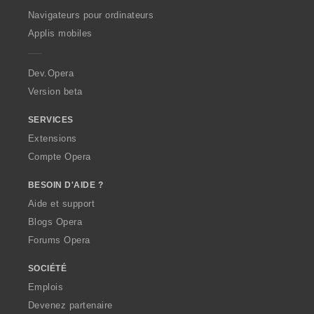
O
Navigateurs pour ordinateurs
p
Applis mobiles
e
r
a
Dev.Opera
Version beta
SERVICES
Extensions
Compte Opera
BESOIN D'AIDE ?
Aide et support
Blogs Opera
Forums Opera
SOCIÉTÉ
Emplois
Devenez partenaire