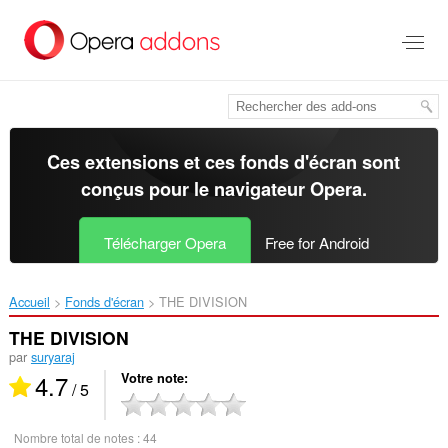
Aller
au
contenu
principal
Ces extensions et ces fonds d'écran sont
conçus pour le
navigateur Opera
.
Télécharger Opera
Free for Android
Accueil
Fonds d'écran
THE DIVISION‎
THE DIVISION
par
suryaraj
4.7
Votre note
/ 5
Nombre total de notes :
44