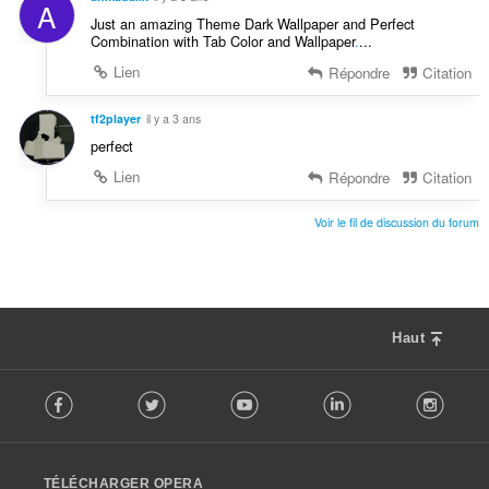
A
Just an amazing Theme Dark Wallpaper and Perfect
Combination with Tab Color and Wallpaper
.
...
Lien
Répondre
Citation
tf2player
il y a 3 ans
perfect
Lien
Répondre
Citation
Voir le fil de discussion du forum
Haut
F
Facebook
Twitter
Youtube
LinkedIn
Instag
o
l
l
o
TÉLÉCHARGER OPERA
w