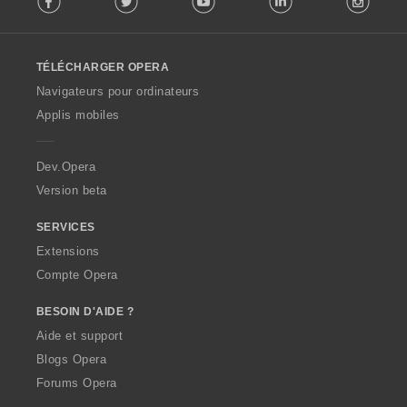
l
l
o
TÉLÉCHARGER OPERA
w
O
Navigateurs pour ordinateurs
p
Applis mobiles
e
r
a
Dev.Opera
Version beta
SERVICES
Extensions
Compte Opera
BESOIN D'AIDE ?
Aide et support
Blogs Opera
Forums Opera