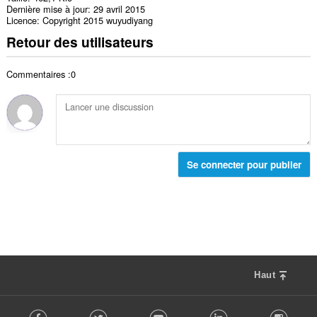
Dernière mise à jour
29 avril 2015
Licence
Copyright 2015 wuyudiyang
Retour des utilisateurs
Commentaires :0
Se connecter pour publier
Haut
F
Facebook
Twitter
Youtube
LinkedIn
Instag
o