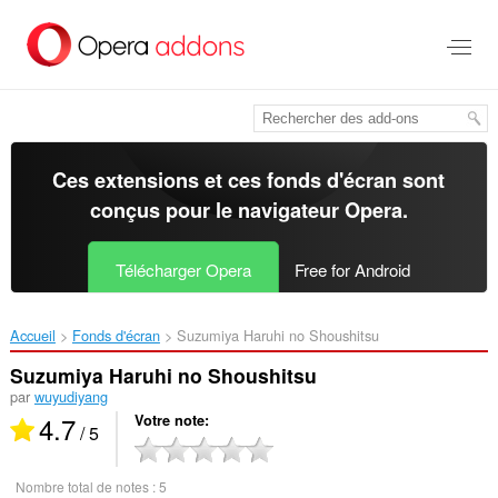
Aller
au
contenu
principal
Ces extensions et ces fonds d'écran sont
conçus pour le
navigateur Opera
.
Télécharger Opera
Free for Android
Accueil
Fonds d'écran
Suzumiya Haruhi no Shoushitsu‎
Suzumiya Haruhi no Shoushitsu
par
wuyudiyang
4.7
Votre note
/ 5
Nombre total de notes :
5