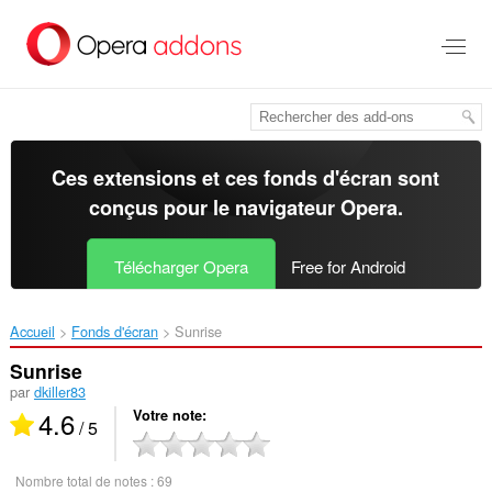
Aller
au
contenu
principal
Ces extensions et ces fonds d'écran sont
conçus pour le
navigateur Opera
.
Télécharger Opera
Free for Android
Accueil
Fonds d'écran
Sunrise‎
Sunrise
par
dkiller83
4.6
Votre note
/ 5
Nombre total de notes :
69