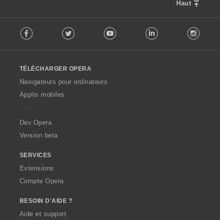
Haut
F
Facebook
Twitter
Youtube
LinkedIn
Instag
o
l
l
o
TÉLÉCHARGER OPERA
w
O
Navigateurs pour ordinateurs
p
Applis mobiles
e
r
a
Dev.Opera
Version beta
SERVICES
Extensions
Compte Opera
BESOIN D'AIDE ?
Aide et support