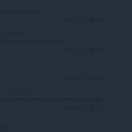
 if anyone's wondering.
Répondre
Citation
Agitha
 2 ans
 someone might post a source, Thanks.
Répondre
Citation
Répondre
Citation
HadezPreer12
2 ans
ime Is basically Ghibli An old anime studio if its not that Idk
Répondre
Citation
ting....