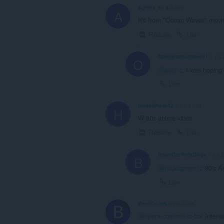
Agitha
il y a 2 ans
A
It's from "Ocean Waves" movie
Réduire
Lien
Operafannumber31
il y a
O
@agitha
: I was hoping
Lien
HadezPreer12
il y a 2 ans
H
W 80s anime vibes
Réduire
Lien
BeanCatWithDogs
il y a 
B
@hadezpreer12
80's An
Lien
BestCodes
il y a 2 ans
@opera-comments-bot
Interes