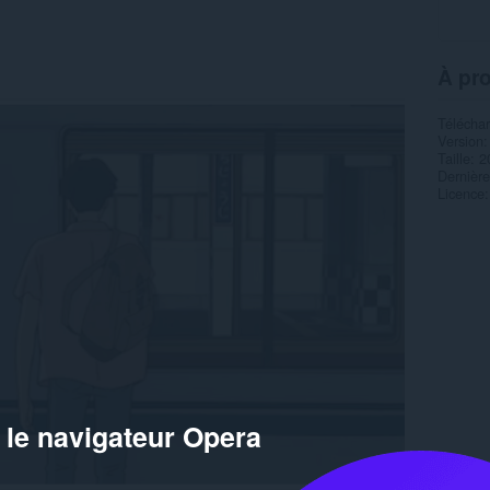
À pr
Télécha
Version
Taille
2
Dernière
Licence
 le navigateur Opera