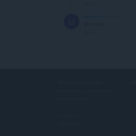
Lien
myizuukumiii
il y a 2 ans
M
80's anime?
Lien
TÉLÉCHARGER OPERA
S
Navigateurs pour ordinateurs
Ex
Applis mobiles
Co
Dev.Opera
Version beta