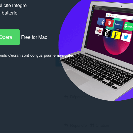
icité intégré
batterie
 Opera
Free for Mac
onds d'écran sont conçus pour le
navigateur
Se connecter pour publier
Répondre
Citation
Répondre
Citation