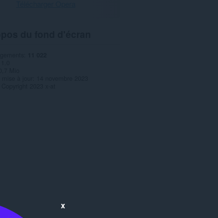
Télécharger Opera
opos du fond d'écran
rgements
11 022
1.0
0,7 Mio
 mise à jour
14 novembre 2023
Copyright 2023 x-at
x