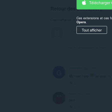
Télécharger
Retour des utilisateurs
Ces extensions et ces f
Commentaires :5
Opera
.
Tout afficher
Voir le fil de discussion du forum
generalms
il y a 3 ans
G
My main hero
so cool.. t
Lien
mrtoy
il y a 3 ans
Nice
Lien