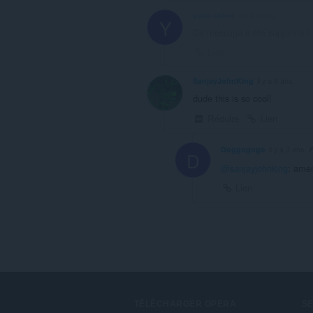
yuka-solrac
il y a 3 ans
Y
Ce message a été supprimé !
Lien
SanjayJohnKing
il y a 4 ans
dude this is so cool!
Réduire
Lien
Doggogogo
il y a 3 ans
D
@sanjayjohnking
: amen
Lien
TÉLÉCHARGER OPERA
S