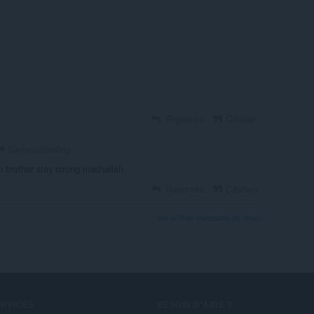
Répondre
Citation
SanjayJohnKing
 brother stay strong mashallah
Répondre
Citation
Voir le fil de discussion du forum
ERVICES
BESOIN D'AIDE ?