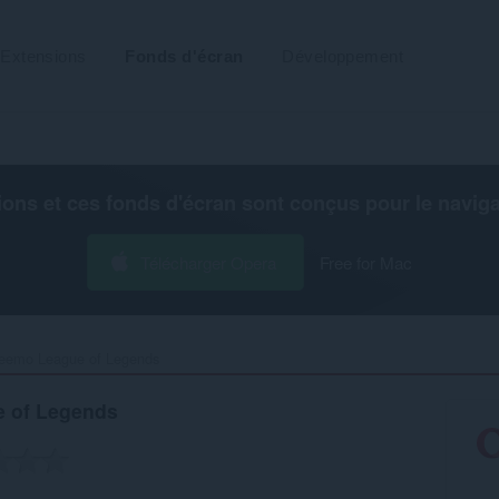
Extensions
Fonds d'écran
Développement
ions et ces fonds d'écran sont conçus pour le
navig
Télécharger Opera
Free for Mac
emo League of Legends‎
 of Legends