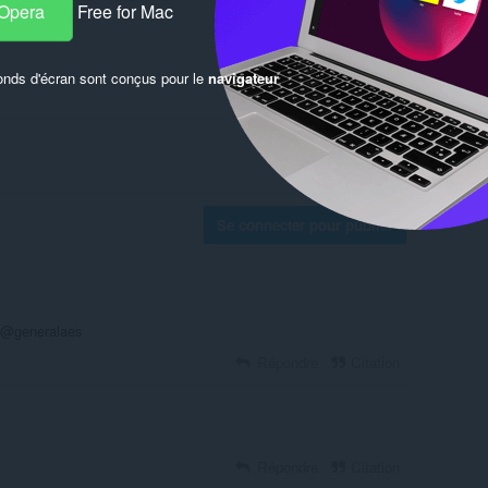
 Opera
Free for Mac
onds d'écran sont conçus pour le
navigateur
Se connecter pour publier
y @generalaes
Répondre
Citation
Répondre
Citation