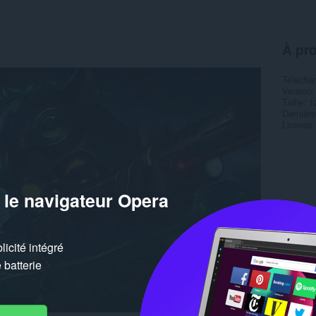
À pr
Télécha
Version
Taille
1
Dernière
Licence
 le navigateur Opera
icité intégré
batterie