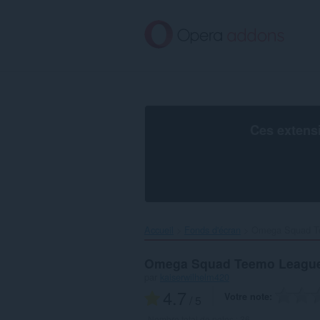
Aller
au
contenu
principal
Ces extens
Accueil
Fonds d'écran
Omega Squad Te
Omega Squad Teemo League
par
kaiserwilhelm420
4.7
Votre note
/ 5
Nombre total de notes :
36