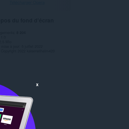
Télécharger Opera
opos du fond d'écran
rgements
8 204
1.0
2,5 Mio
 mise à jour
5 juillet 2022
Copyright 2022 kaiserwilhelm420
x